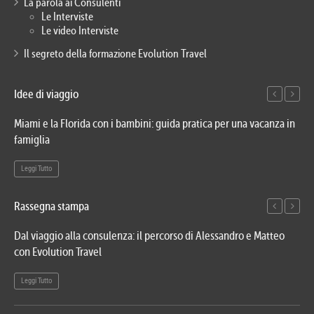
La parola ai Consulenti
Le Interviste
Le video Interviste
Il segreto della formazione Evolution Travel
Idee di viaggio
Miami e la Florida con i bambini: guida pratica per una vacanza in
Via
famiglia
del
Leggi Tutto
Le
Rassegna stampa
Dal viaggio alla consulenza: il percorso di Alessandro e Matteo
Evo
con Evolution Travel
etn
Leggi Tutto
Le