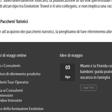
ti. Salvo diversamente indicato, la pubblicazione di un link ipertestual
di alcun tipo tra Evolution Travel e il sito collegato, e non implica una r
Pacchetti Turistici
e all’acquisto dei pacchetti turistici, la preghiamo di fare riferimento all
i di viaggi online
Idee di viaggio
o i Consulenti
Miami e la Florida co
03
bambini: guida prati
tori di riferimento prodotto
Ago
vacanza in famiglia
lenti Tour Operator
Leggi Tutto
la ai Consulenti
Interviste
video Interviste
eto della formazione Evolution