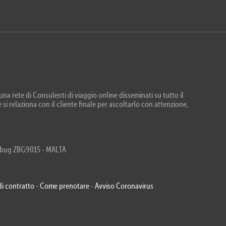
na rete di Consulenti di viaggio online disseminati su tutto il
 si relaziona con il cliente finale per ascoltarlo con attenzione,
Zebbug ZBG9015 - MALTA
di contratto
-
Come prenotare
-
Avviso Coronavirus