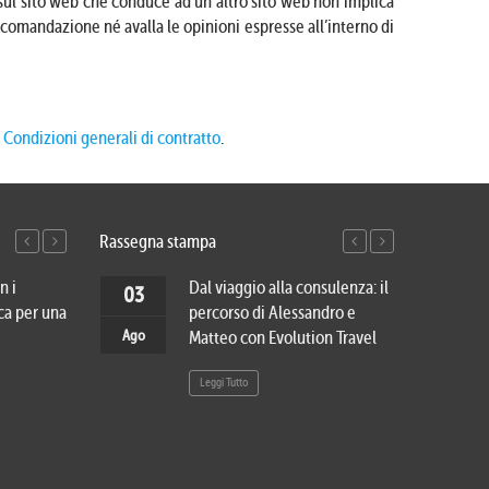
e sul sito web che conduce ad un altro sito web non implica
accomandazione né avalla le opinioni espresse all’interno di
e
Condizioni generali di contratto
.
Rassegna stampa
n i
Viaggio di nozze in Vietnam e
Dal viaggio alla consulenza: il
Cinqu
27
03
20
03
ca per una
Cambogia: dai luoghi più
percorso di Alessandro e
cambi
Lug
Ago
Lug
Ago
romantici del Sud-Est asiatico
Matteo con Evolution Travel
veder
al mistero di Angkor
Leggi Tutto
Leggi 
Leggi Tutto