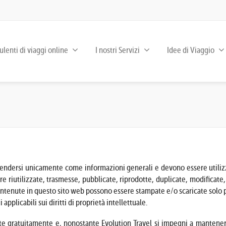
lenti di viaggi online
I nostri Servizi
Idee di Viaggio
endersi unicamente come informazioni generali e devono essere utilizzat
e riutilizzate, trasmesse, pubblicate, riprodotte, duplicate, modificat
ontenute in questo sito web possono essere stampate e/o scaricate solo p
pplicabili sui diritti di proprietà intellettuale.
e gratuitamente e, nonostante Evolution Travel si impegni a mantenere