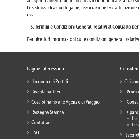
all’aggiornamento delle informazioni pubblicate su tali si
l’esistenza di alcun legame, associazione e/o affiliazione 
essi.
Termini e Condizioni Generali relativi al Contratto per 
Per ulteriori informazioni sulle condizioni generali relativ
Pagine interessanti
Consulent
Il mondo dei Portali
Chi son
Diventa partner
I Promo
Cosa offriamo alle Agenzie di Viaggio
I Consu
Rassegna Stampa
La paro
Le 
Contattaci
Le 
FAQ
Il segr