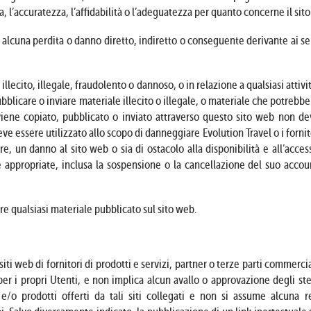
l’accuratezza, l’affidabilità o l’adeguatezza per quanto concerne il sito
 alcuna perdita o danno diretto, indiretto o conseguente derivante ai se
lecito, illegale, fraudolento o dannoso, o in relazione a qualsiasi attivi
bblicare o inviare materiale illecito o illegale, o materiale che potrebbe 
e viene copiato, pubblicato o inviato attraverso questo sito web non d
ve essere utilizzato allo scopo di danneggiare Evolution Travel o i fornito
, un danno al sito web o sia di ostacolo alla disponibilità e all’acces
 appropriate, inclusa la sospensione o la cancellazione del suo accoun
ere qualsiasi materiale pubblicato sul sito web.
i web di fornitori di prodotti e servizi, partner o terze parti commercial
er i propri Utenti, e non implica alcun avallo o approvazione degli stes
 e/o prodotti offerti da tali siti collegati e non si assume alcuna re