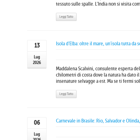
tessuto sulle spalle. L'India non si visita co
Leggi Tutto
Isola d’Elba: oltre il mare, un’isola tutta da 
13
Lug
2026
Maddalena Scalvini, consulente esperta dell'
chilometri di costa dove la natura ha dato il
insenature selvagge a est. Ma se ti fermi solo
Leggi Tutto
Carnevale in Brasile: Rio, Salvador e Olind
06
Lug
2026