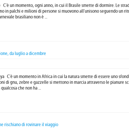
e C'è un momento, ogni anno, in cui il Brasile smette di dormire. Le strad
ano in palchi e milioni di persone si muovono all'unisono seguendo un ri
rnevale brasiliano non è ...
ione, da luglio a dicembre
nya C'è un momento in Africa in cui la natura smette di essere uno sfond
ni di gnu, zebre e gazzelle si mettono in marcia attraverso le pianure s
n qualcosa che non ha ...
e rischiano di rovinare il viaggio