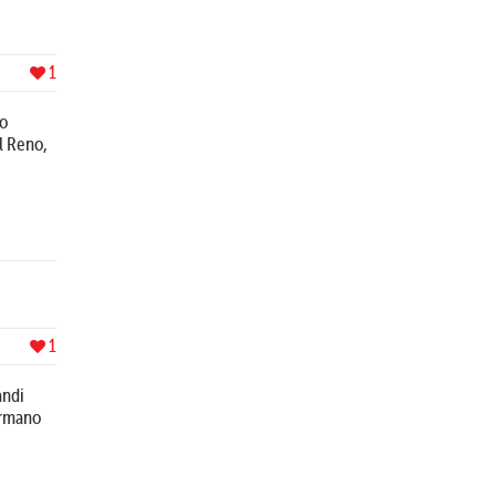
1
io
ul Reno,
1
andi
formano