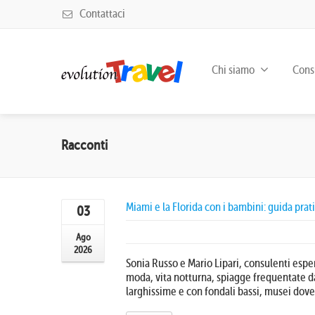
Contattaci
Chi siamo
Consu
Racconti
Miami e la Florida con i bambini: guida prat
03
Ago
2026
Sonia Russo e Mario Lipari, consulenti esper
moda, vita notturna, spiagge frequentate da 
larghissime e con fondali bassi, musei dove 