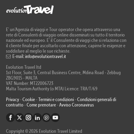
E' un’Agenzia di viaggi e Tour operator che opera attraverso una
rete di Consulenti di viaggio online disseminati su tutto il territorio
nazionale ed europeo. E’ il Consulente di viaggi che si relaziona con
il cliente finale per ascoltarlo con attenzione, capirne le esigenze e
soddisfare al meglio le sue richieste.
E-mail:
info@evolutiontravel.it
Evolution Travel ltd
1st Floor, Suite 3, Central Business Centre, Mdina Road - Zebbug
ZBG9015 - MALTA
VAT Number: MT22006723
Malta Tourism Authority (o MTA) Licence: TRA/T/69
Privacy
-
Cookie
-
Termini e condizioni
-
Condizioni generali di
contratto
-
Come prenotare
-
Avviso Coronavirus
Copyright © 2026 Evolution Travel Limited