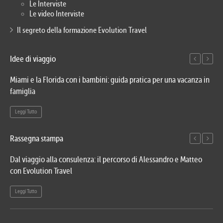
Le Interviste
Le video Interviste
Il segreto della formazione Evolution Travel
Idee di viaggio
Miami e la Florida con i bambini: guida pratica per una vacanza in
Via
famiglia
del
Leggi Tutto
Le
Rassegna stampa
Dal viaggio alla consulenza: il percorso di Alessandro e Matteo
Evo
con Evolution Travel
etn
Leggi Tutto
Le