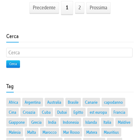
Precedente
1
2
Prossima
Cerca
Cerca
Tag
Africa
Argentina
Australia
Brasile
Canarie
capodanno
Cina
Croazia
Cuba
Dubai
Egitto
est europa
Francia
Giappone
Grecia
India
Indonesia
Islanda
Italia
Maldive
Malesia
Malta
Marocco
Mar Rosso
Matera
Mauritius