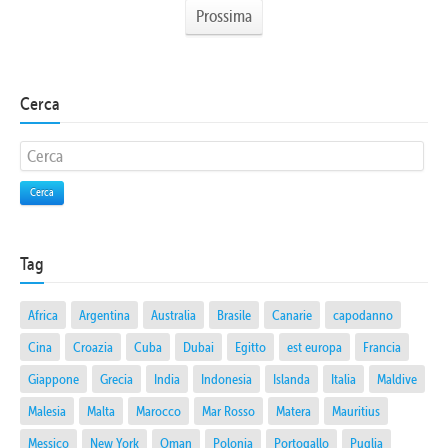
Prossima
Cerca
Cerca
Tag
Africa
Argentina
Australia
Brasile
Canarie
capodanno
Cina
Croazia
Cuba
Dubai
Egitto
est europa
Francia
Giappone
Grecia
India
Indonesia
Islanda
Italia
Maldive
Malesia
Malta
Marocco
Mar Rosso
Matera
Mauritius
Messico
New York
Oman
Polonia
Portogallo
Puglia