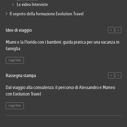
Le video Interviste
Il segreto della formazione Evolution Travel
Idee di viaggio
Miami e la Florida con i bambini: guida pratica per una vacanza in
Via
famiglia
del
Leggi Tutto
Le
Rassegna stampa
Dal viaggio alla consulenza: il percorso di Alessandro e Matteo
Evo
con Evolution Travel
etn
Leggi Tutto
Le