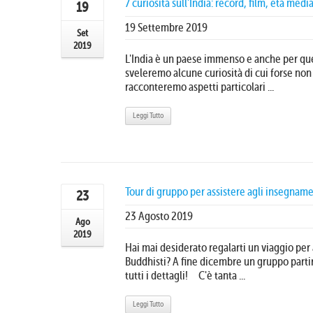
7 curiosità sull’India: record, film, età medi
19
19 Settembre 2019
Set
2019
L'India è un paese immenso e anche per ques
sveleremo alcune curiosità di cui forse non 
racconteremo aspetti particolari ...
Leggi Tutto
Tour di gruppo per assistere agli insegnamen
23
23 Agosto 2019
Ago
2019
Hai mai desiderato regalarti un viaggio per
Buddhisti? A fine dicembre un gruppo partirà
tutti i dettagli! C'è tanta ...
Leggi Tutto