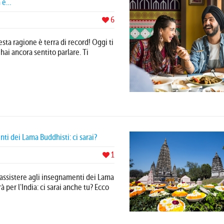
a e…
6
ta ragione è terra di record! Oggi ti
hai ancora sentito parlare. Ti
ti dei Lama Buddhisti: ci sarai?
1
 assistere agli insegnamenti dei Lama
 per l'India: ci sarai anche tu? Ecco