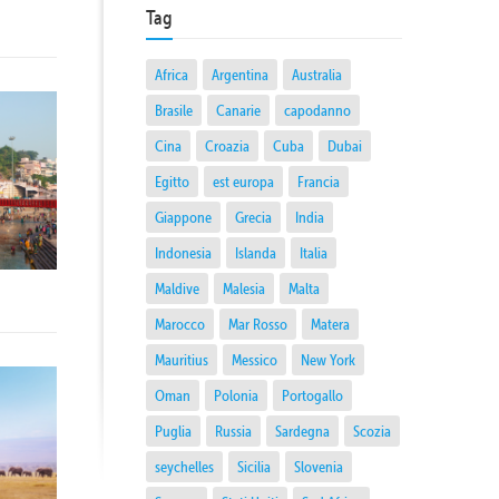
Tag
Africa
Argentina
Australia
Brasile
Canarie
capodanno
Cina
Croazia
Cuba
Dubai
Egitto
est europa
Francia
Giappone
Grecia
India
Indonesia
Islanda
Italia
Maldive
Malesia
Malta
Marocco
Mar Rosso
Matera
Mauritius
Messico
New York
Oman
Polonia
Portogallo
Puglia
Russia
Sardegna
Scozia
seychelles
Sicilia
Slovenia