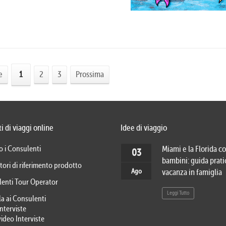
e
1
2
3
Prossima
i di viaggi online
Idee di viaggio
o i Consulenti
Miami e la Florida co
03
bambini: guida prati
tori di riferimento prodotto
Ago
vacanza in famiglia
lenti Tour Operator
Leggi Tutto
la ai Consulenti
Interviste
video Interviste