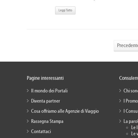
Leggi Tutto
Precedent
Pagine interessanti
Consulent
Il mondo dei Portali
Chi son
Diventa partner
I Promo
Cosa offriamo alle Agenzie di Viaggio
I Consu
Rassegna Stampa
La paro
Le 
Contattaci
Le 