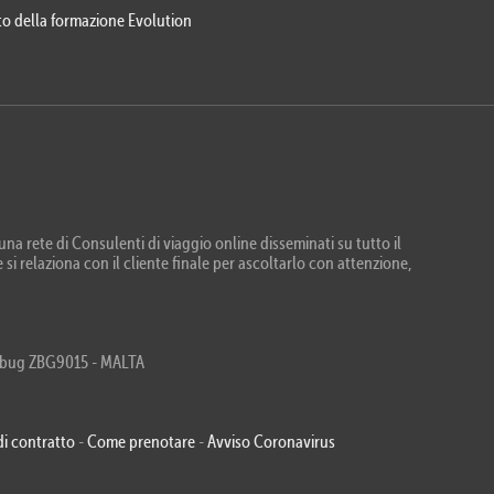
eto della formazione Evolution
na rete di Consulenti di viaggio online disseminati su tutto il
 si relaziona con il cliente finale per ascoltarlo con attenzione,
Zebbug ZBG9015 - MALTA
di contratto
-
Come prenotare
-
Avviso Coronavirus