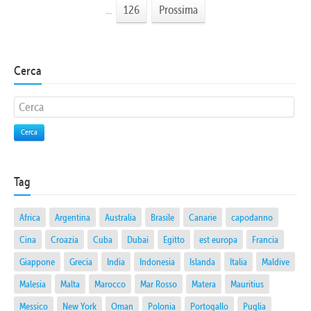
...
126
Prossima
Cerca
Cerca
Tag
Africa
Argentina
Australia
Brasile
Canarie
capodanno
Cina
Croazia
Cuba
Dubai
Egitto
est europa
Francia
Giappone
Grecia
India
Indonesia
Islanda
Italia
Maldive
Malesia
Malta
Marocco
Mar Rosso
Matera
Mauritius
Messico
New York
Oman
Polonia
Portogallo
Puglia