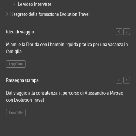
Le video Interviste
Il segreto della formazione Evolution Travel
Idee di viaggio
Miami e la Florida con i bambini: guida pratica per una vacanza in
Via
famiglia
del
Leggi Tutto
Le
Rassegna stampa
Dal viaggio alla consulenza: il percorso di Alessandro e Matteo
Evo
con Evolution Travel
etn
Leggi Tutto
Le