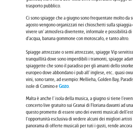
trasporto pubblico.
Ci sono spiagge che a giugno sono frequentate molto da sur
agosto vengono organizzati nei chioschetti sulla spiaggia 
vivere un’ atmosfera divertente, informale e possibilità di
d’acqua, banana gommone con motoscafo, e tanto altro.
Spiagge attrezzate o semi attrezzate, spiagge Vip servitiss
tranquillità dove sono imperdibili i tramonti, spiagge ada
spiaggette che sono il paradiso per gli amanti dello snorke
europeo dove abbondano i pub all’ inglese, etc.. quasi ovu
vini, sono tante, ad esempio: Mellieha, Golden Bay, Paradis
isole di Comino e
Gozo
.
Malta è anche l’ isola della musica, a giugno si tiene l’eve
concerto live gratuito sui Granai di Floriana davanti ad un
questo promette di essere uno dei eventi musicali dell’est
l’opportunità esclusiva di vedere alcuni dei migliori artis
panorama di offerte musicali per tuti i gusti, rende ancora 