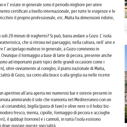
o e l’ estate in generale sono il periodo migliore per unire
mento certificati a livello internazionale, per tutte le esigenze e le
rricchire il proprio professionale, etc..Malta ha dimensioni ridotte,
oli 20 minuti di traghetto? Si può, basta andare a Gozo. L’ isola
atteristica, che si ritrova nel paesaggio, nella cultura, nell’ arte e
ffre l’ arcipelago maltese in generale, a Gozo convivono in
 Ovunque il formaggio a base di latte di pecora, presente anche
ngono ad importanti piatti tipici delle grandi occasioni come i
rn), oltre ovviamente al coniglio, il piatto nazionale di Malta,
lità di Gozo, sia cotto alla brace o alla griglia sia nelle ricette
 aperitivo all’aria aperta nei numerosi bar e osterie presenti in
giornata ammirando il sole che tramonta nel Mediterraneo con un
l coriandolo), bigilla (pasta di fave) e olive nere o il hobiz biz-
pomodoro fresco, menta, cipolle, formaggio di pecora e acciughe.
, il qubbajt (torrone) e i cannoli, in tutta l’isola esistono
li dove gustare queste specialità.