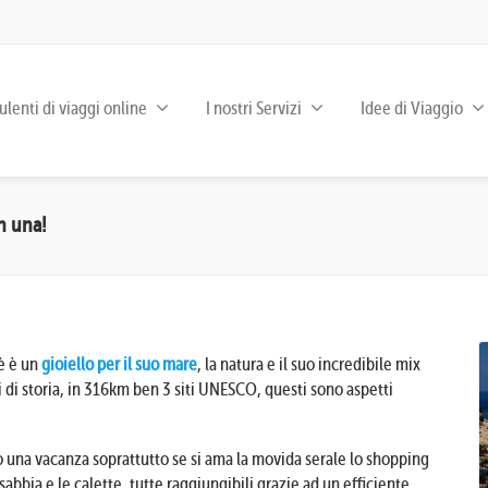
lenti di viaggi online
I nostri Servizi
Idee di Viaggio
n una!
è è un
gioiello per il suo mare
, la natura e il suo incredibile mix
i di storia, in 316km ben 3 siti UNESCO, questi sono aspetti
 una vacanza soprattutto se si ama la movida serale lo shopping
sabbia e le calette, tutte raggiungibili grazie ad un efficiente