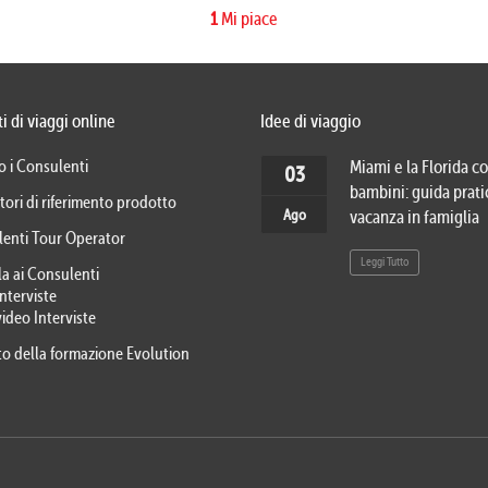
1
Mi piace
i di viaggi online
Idee di viaggio
o i Consulenti
Miami e la Florida co
03
bambini: guida prati
tori di riferimento prodotto
Ago
vacanza in famiglia
lenti Tour Operator
Leggi Tutto
la ai Consulenti
Interviste
video Interviste
eto della formazione Evolution