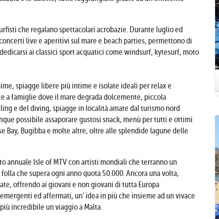
fisti che regalano spettacolari acrobazie. Durante luglio ed
concerti live e aperitivi sul mare e beach parties, permettono di
 dedicarsi ai classici sport acquatici come windsurf, kytesurf, moto
ime, spiagge libere più intime e isolate ideali per relax e
tte a famiglie dove il mare degrada dolcemente, piccola
ling e del diving, spiagge in località amate dal turismo nord
nque possibile assaporare gustosi snack, menù per tutti e ottimi
e Bay, Bugibba e molte altre, oltre alle splendide lagune delle
nto annuale Isle of MTV con artisti mondiali che terranno un
a folla che supera ogni anno quota 50.000. Ancora una volta,
ate, offrendo ai giovani e non giovani di tutta Europa
ti emergenti ed affermati, un’ idea in più che insieme ad un vivace
più incredibile un viaggio a Malta.