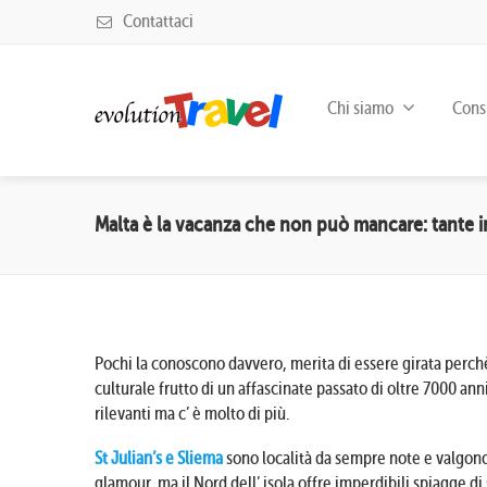
Contattaci
Chi siamo
Consu
Malta è la vacanza che non può mancare: tante i
Pochi la conoscono davvero, merita di essere girata perch
culturale frutto di un affascinate passato di oltre 7000 ann
rilevanti ma c’ è molto di più.
St Julian’s e Sliema
sono località da sempre note e valgono
glamour, ma il Nord dell’ isola offre imperdibili spiagge di 