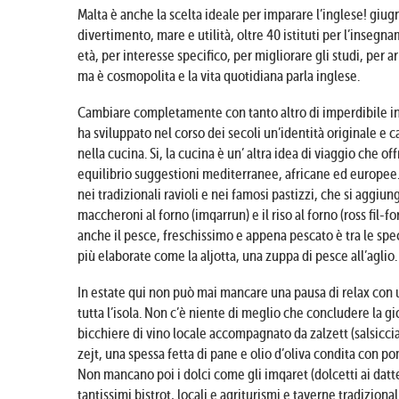
Malta è anche la scelta ideale per imparare l’inglese! giugn
divertimento, mare e utilità, oltre 40 istituti per l’insegna
età, per interesse specifico, per migliorare gli studi, per a
ma è cosmopolita e la vita quotidiana parla inglese.
Cambiare completamente con tanto altro di imperdibile in s
ha sviluppato nel corso dei secoli un’identità originale e car
nella cucina. Si, la cucina è un’ altra idea di viaggio che o
equilibrio suggestioni mediterranee, africane ed europee.
nei tradizionali ravioli e nei famosi pastizzi, che si aggiu
maccheroni al forno (imqarrun) e il riso al forno (ross fil-fo
anche il pesce, freschissimo e appena pescato è tra le specia
più elaborate come la aljotta, una zuppa di pesce all’aglio.
In estate qui non può mai mancare una pausa di relax con un
tutta l’isola. Non c’è niente di meglio che concludere la 
bicchiere di vino locale accompagnato da zalzett (salsiccia a
zejt, una spessa fetta di pane e olio d’oliva condita con 
Non mancano poi i dolci come gli imqaret (dolcetti ai datteri)
tantissimi bistrot, locali e agriturismi e taverne tradiziona