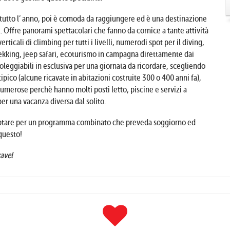
tutto l’ anno, poi è comoda da raggiungere ed è una destinazione
x. Offre panorami spettacolari che fanno da cornice a tante attività
rticali di climbing per tutti i livelli, numerodi spot per il diving,
trekking, jeep safari, ecoturismo in campagna direttamente dai
oleggiabili in esclusiva per una giornata da ricordare, scegliendo
ipico (alcune ricavate in abitazioni costruite 300 o 400 anni fa),
numerose perchè hanno molti posti letto, piscine e servizi a
er una vacanza diversa dal solito.
e optare per un programma combinato che preveda soggiorno ed
 questo!
ravel