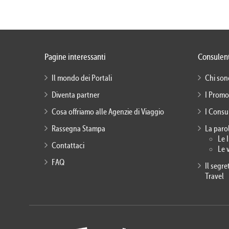
Pagine interessanti
Consulent
Il mondo dei Portali
Chi son
Diventa partner
I Promo
Cosa offriamo alle Agenzie di Viaggio
I Consu
Rassegna Stampa
La paro
Le 
Contattaci
Le 
FAQ
Il segr
Travel