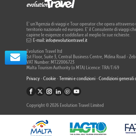
E' un’Agenzia di viaggi e Tour operator che opera attraverso u
territorio nazionale ed europeo. E’ il Consulente di viaggi che
capirne le esigenze e soddisfare al meglio le sue richieste.
E-mail:
info@evolutiontravel.it
Evolution Travel ltd
1st Floor, Suite 3, Central Business Centre, Mdina Road - 
VAT Number: MT22006723
Malta Tourism Authority (o MTA) Licence: TRA/T/69
Privacy
-
Cookie
-
Termini e condizioni
-
Condizioni generali 
Copyright © 2026 Evolution Travel Limited