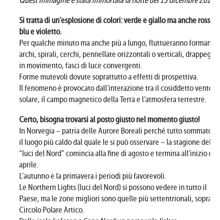
Quest’immagine è stata immortala la notte del 13 dicembre 2010
Si tratta di un’esplosione di colori: verde e giallo ma anche rosso,
blu e violetto.
Per qualche minuto ma anche più a lungo, fluttueranno formando
archi, spirali, cerchi, pennellate orizzontali o verticali, drappeggi
in movimento, fasci di luce convergenti.
Forme mutevoli dovute soprattutto a effetti di prospettiva.
Il fenomeno è provocato dall’interazione tra il cosiddetto vento
solare, il campo magnetico della Terra e l’atmosfera terrestre.
Certo, bisogna trovarsi al posto giusto nel momento giusto!
In Norvegia – patria delle Aurore Boreali perché tutto sommato è
il luogo più caldo dal quale le si può osservare – la stagione delle
“luci del Nord” comincia alla fine di agosto e termina all’inizio di
aprile.
L’autunno e la primavera i periodi più favorevoli.
Le Northern Lights (luci del Nord) si possono vedere in tutto il
Paese, ma le zone migliori sono quelle più settentrionali, sopra il
Circolo Polare Artico.