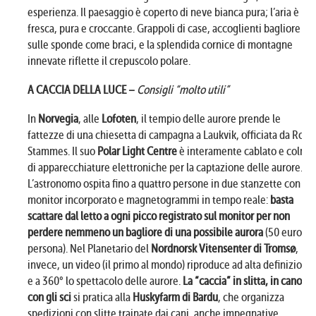
esperienza. Il paesaggio è coperto di neve bianca pura; l’aria è
fresca, pura e croccante. Grappoli di case, accoglienti bagliore
sulle sponde come braci, e la splendida cornice di montagne
innevate riflette il crepuscolo polare.
A CACCIA DELLA LUCE –
Consigli “molto utili”
In
Norvegia
, alle
Lofoten
, il tempio delle aurore prende le
fattezze di una chiesetta di campagna a Laukvik, officiata da Rob
Stammes. Il suo
Polar Light Centre
è interamente cablato e colmo
di apparecchiature elettroniche per la captazione delle aurore.
L’astronomo ospita fino a quattro persone in due stanzette con
monitor incorporato e magnetogrammi in tempo reale:
basta
scattare dal letto a ogni picco registrato sul monitor per non
perdere nemmeno un bagliore di una possibile aurora
(50 euro a
persona). Nel Planetario del
Nordnorsk Vitensenter
di Tromsø
,
invece, un video (il primo al mondo) riproduce ad alta definizione
e a 360° lo spettacolo delle aurore.
La “caccia” in slitta, in canoa o
con gli sci
si pratica alla
Huskyfarm
di Bardu
, che organizza
spedizioni con slitte trainate dai cani, anche impegnative.