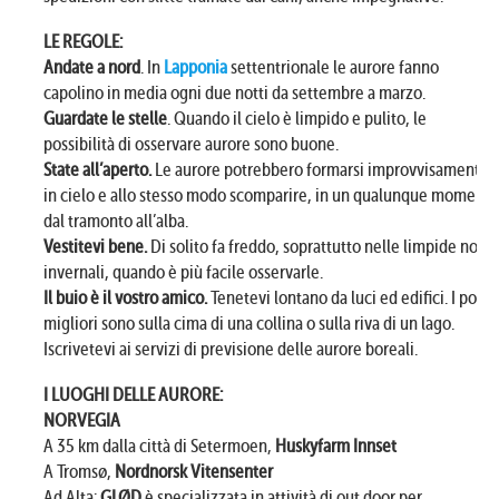
LE REGOLE
:
Andate a nord
. In
Lapponia
settentrionale le aurore fanno
capolino in media ogni due notti da settembre a marzo.
Guardate le stelle
. Quando il cielo è limpido e pulito, le
possibilità di osservare aurore sono buone.
State all’aperto.
Le aurore potrebbero formarsi improvvisamente
in cielo e allo stesso modo scomparire, in un qualunque momento
dal tramonto all’alba.
Vestitevi bene.
Di solito fa freddo, soprattutto nelle limpide notti
invernali, quando è più facile osservarle.
Il buio è il vostro amico.
Tenetevi lontano da luci ed edifici. I posti
migliori sono sulla cima di una collina o sulla riva di un lago.
Iscrivetevi ai servizi di previsione delle aurore boreali.
I LUOGHI DELLE AURORE:
NORVEGIA
A 35 km dalla città di Setermoen,
Huskyfarm Innset
A Tromsø,
Nordnorsk Vitensenter
Ad Alta:
GLØD
è specializzata in attività di out door per