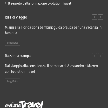
Il segreto della formazione Evolution Travel
Idee di viaggio
Miami e la Florida con i bambini: guida pratica per una vacanza in
Via
famiglia
del
Leggi Tutto
Le
Rassegna stampa
Dal viaggio alla consulenza: il percorso di Alessandro e Matteo
Evo
con Evolution Travel
etn
Leggi Tutto
Le