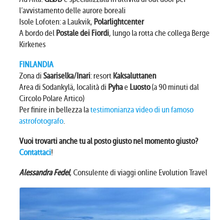
l’avvistamento delle aurore boreali
Isole Lofoten: a Laukvik,
Polarlightcenter
A bordo del
Postale dei Fiordi
, lungo la rotta che collega Bergen e
Kirkenes
FINLANDIA
Zona di
Saariselka/Inari
: resort
Kaksaluttanen
Area di Sodankylä, località di
Pyha
e
Luosto
(a 90 minuti dal
Circolo Polare Artico)
Per finire in bellezza la
testimonianza video di un famoso
astrofotografo
.
Vuoi trovarti anche tu al posto giusto nel momento giusto?
Contattaci
!
Alessandra Fedel
, Consulente di viaggi online Evolution Travel