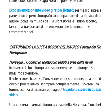
Dalle isole Lofoten a Capo Nord un posto vale l’altro.
Ecco un emozionante video girato a Tromso
; sei mesi di riprese da
parte di un esperto fotografo, accompagnate dalla musica di un
autore locale, la musica dell’“Aurora Boreale”: buon ascolto,
lasciatevi trasportare dalle emozioni che le immagini vi
trasmetteranno!
CATTURANDO LA LUCE A BORDO DEL MAGICO Postale dei Fiordi
Hurtigruten
Norvegia…
Godersi lo spettacolo seduti a prua della nave!
In inverno la luce lungo la costa norvegese raggiunge il suo
massimo splendore.
Il sole si trova basso sull’orizzonte e per settimane, ed a nord del
circolo polare artico, scompare completamente. Ciò crea una
luminescenza affascinante, magico!
Guarda tu stesso in questo
video!
Una crociera invernale lungo la costa della Norvegia, è una bella