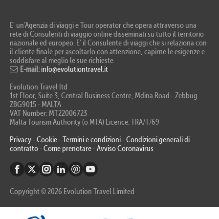
E' un’Agenzia di viaggi e Tour operator che opera attraverso una
rete di Consulenti di viaggio online disseminati su tutto il territorio
nazionale ed europeo. E’ il Consulente di viaggi che si relaziona con
il cliente finale per ascoltarlo con attenzione, capirne le esigenze e
soddisfare al meglio le sue richieste.
E-mail:
info@evolutiontravel.it
Evolution Travel ltd
1st Floor, Suite 3, Central Business Centre, Mdina Road - Zebbug
ZBG9015 - MALTA
VAT Number: MT22006723
Malta Tourism Authority (o MTA) Licence: TRA/T/69
Privacy
-
Cookie
-
Termini e condizioni
-
Condizioni generali di
contratto
-
Come prenotare
-
Avviso Coronavirus
Copyright © 2026 Evolution Travel Limited