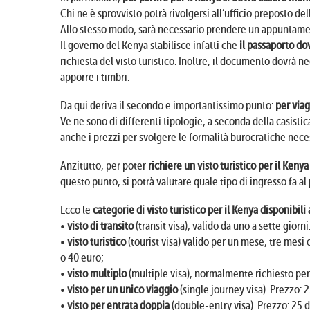
Chi ne è sprovvisto potrà rivolgersi all’ufficio preposto de
Allo stesso modo, sarà necessario prendere un appuntamen
Il governo del Kenya stabilisce infatti che
il passaporto do
richiesta del visto turistico. Inoltre, il documento dovrà
apporre i timbri.
Da qui deriva il secondo e importantissimo punto:
per viag
Ve ne sono di differenti tipologie, a seconda della casistic
anche i prezzi per svolgere le formalità burocratiche neces
Anzitutto, per poter
richiere un visto turistico per il Kenya
questo punto, si potrà valutare quale tipo di ingresso fa al
Ecco le
categorie di visto turistico per il Kenya disponibili
•
visto di transito
(transit visa), valido da uno a sette giorni
•
visto turistico
(tourist visa) valido per un mese, tre mesi o,
o 40 euro;
•
visto multiplo
(multiple visa), normalmente richiesto per v
•
visto per un unico viaggio
(single journey visa). Prezzo: 2
•
visto per entrata doppia
(double-entry visa). Prezzo: 25 do