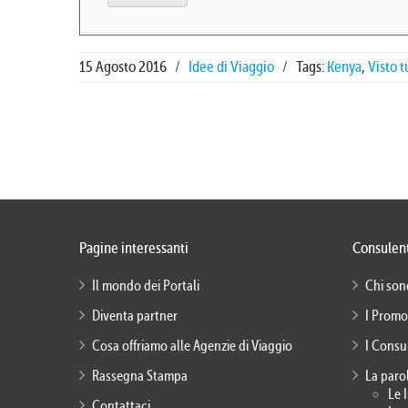
15 Agosto 2016
/
Idee di Viaggio
/
Tags:
Kenya
,
Visto t
Pagine interessanti
Consulent
Il mondo dei Portali
Chi son
Diventa partner
I Promo
Cosa offriamo alle Agenzie di Viaggio
I Consu
Rassegna Stampa
La paro
Le 
Contattaci