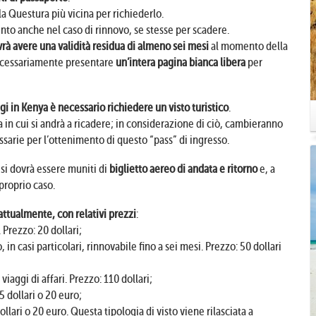
lla Questura più vicina per richiederlo.
to anche nel caso di rinnovo, se stesse per scadere.
vrà avere una validità residua di almeno sei mesi
al momento della
 necessariamente presentare
un’intera pagina bianca libera
per
gi in Kenya è necessario richiedere un visto turistico
.
a in cui si andrà a ricadere; in considerazione di ciò, cambieranno
sarie per l’ottenimento di questo “pass” di ingresso.
si dovrà essere muniti di
biglietto aereo di andata e ritorno
e, a
 proprio caso.
 attualmente, con relativi prezzi
:
. Prezzo: 20 dollari;
 in casi particolari, rinnovabile fino a sei mesi. Prezzo: 50 dollari
iaggi di affari. Prezzo: 110 dollari;
5 dollari o 20 euro;
llari o 20 euro. Questa tipologia di visto viene rilasciata a