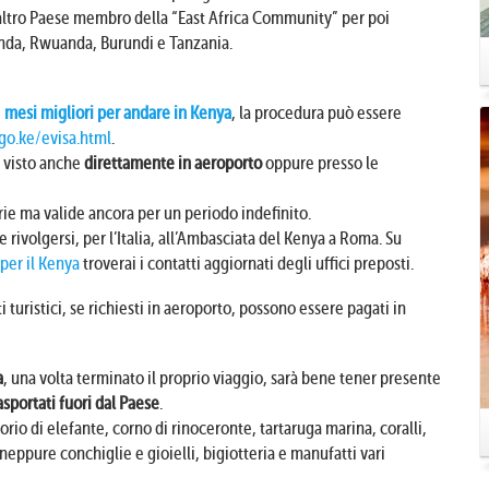
 altro Paese membro della “East Africa Community” per poi
anda, Rwuanda, Burundi e Tanzania.
i
mesi migliori per andare in Kenya
, la procedura può essere
.go.ke/evisa.html
.
l visto anche
direttamente in aeroporto
oppure presso le
ie ma valide ancora per un periodo indefinito.
rivolgersi, per l’Italia, all’Ambasciata del Kenya a Roma. Su
per il Kenya
troverai i contatti aggiornati degli uffici preposti.
isti turistici, se richiesti in aeroporto, possono essere pagati in
a
, una volta terminato il proprio viaggio, sarà bene tener presente
sportati fuori dal Paese
.
vorio di elefante, corno di rinoceronte, tartaruga marina, coralli,
 neppure conchiglie e gioielli, bigiotteria e manufatti vari