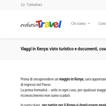
Contattaci
Chi siamo
Consu
Viaggi in Kenya: visto turistico e documenti, cos
Prima di intraprendere un
viaggio in Kenya
, sarà opportuno
di ingressi nel Paese.
La prima formalità – utile in ogni caso, per qualsiasi viaggi
riconoscimento non siano scaduti.
In particolare,
per partire per il Kenya si dovrà essere muni