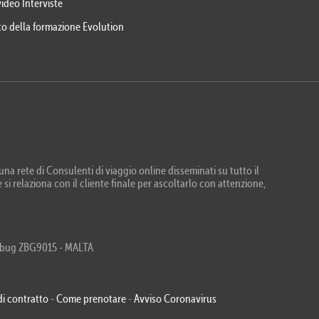
video Interviste
eto della formazione Evolution
na rete di Consulenti di viaggio online disseminati su tutto il
 si relaziona con il cliente finale per ascoltarlo con attenzione,
Zebbug ZBG9015 - MALTA
di contratto
-
Come prenotare
-
Avviso Coronavirus