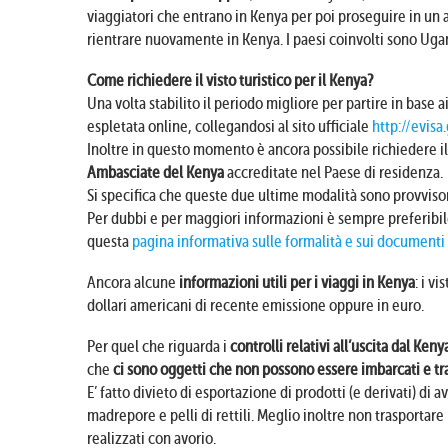
viaggiatori che entrano in Kenya per poi proseguire in un
rientrare nuovamente in Kenya. I paesi coinvolti sono Ug
Come richiedere il visto turistico per il Kenya?
Una volta stabilito il periodo migliore per partire in base a
espletata online, collegandosi al sito ufficiale
http://evisa
Inoltre in questo momento è ancora possibile richiedere i
Ambasciate del Kenya
accreditate nel Paese di residenza.
Si specifica che queste due ultime modalità sono provvisor
Per dubbi e per maggiori informazioni è sempre preferibile 
questa
pagina informativa sulle formalità e sui documenti 
Ancora alcune
informazioni utili per i viaggi in Kenya
: i v
dollari americani di recente emissione oppure in euro.
Per quel che riguarda i
controlli relativi all’uscita dal Keny
che
ci sono oggetti che non possono essere imbarcati e tra
E’ fatto divieto di esportazione di prodotti (e derivati) di a
madrepore e pelli di rettili. Meglio inoltre non trasportare
realizzati con avorio.