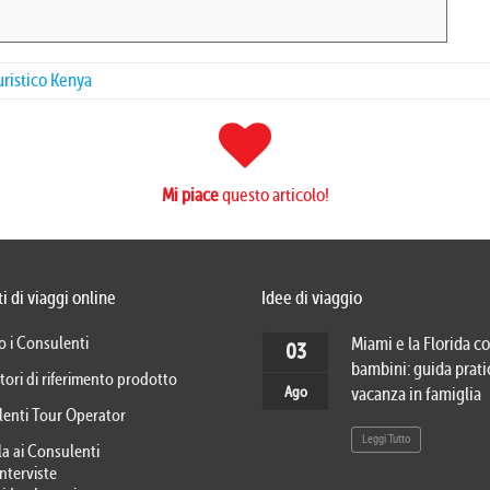
uristico Kenya
Mi piace
questo articolo!
i di viaggi online
Idee di viaggio
o i Consulenti
Miami e la Florida co
03
bambini: guida prati
tori di riferimento prodotto
Ago
vacanza in famiglia
lenti Tour Operator
Leggi Tutto
la ai Consulenti
Interviste