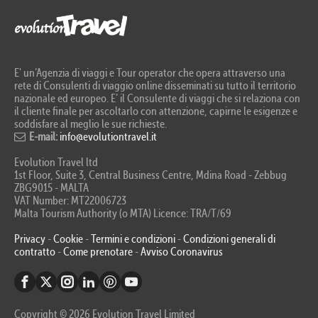
E' un’Agenzia di viaggi e Tour operator che opera attraverso una
rete di Consulenti di viaggio online disseminati su tutto il territorio
nazionale ed europeo. E’ il Consulente di viaggi che si relaziona con
il cliente finale per ascoltarlo con attenzione, capirne le esigenze e
soddisfare al meglio le sue richieste.
E-mail:
info@evolutiontravel.it
Evolution Travel ltd
1st Floor, Suite 3, Central Business Centre, Mdina Road - Zebbug
ZBG9015 - MALTA
VAT Number: MT22006723
Malta Tourism Authority (o MTA) Licence: TRA/T/69
Privacy
-
Cookie
-
Termini e condizioni
-
Condizioni generali di
contratto
-
Come prenotare
-
Avviso Coronavirus
Copyright © 2026 Evolution Travel Limited