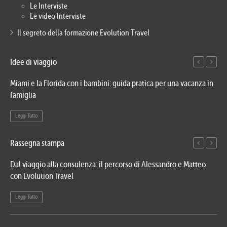
Le Interviste
Le video Interviste
Il segreto della formazione Evolution Travel
Idee di viaggio
Miami e la Florida con i bambini: guida pratica per una vacanza in
Via
famiglia
del
Leggi Tutto
Le
Rassegna stampa
Dal viaggio alla consulenza: il percorso di Alessandro e Matteo
Evo
con Evolution Travel
etn
Leggi Tutto
Le