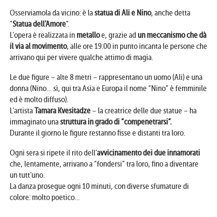
Osserviamola da vicino: è la
statua di Ali e Nino
, anche detta
“
Statua dell’Amore
“.
L’opera è realizzata in
metallo
e, grazie ad
un meccanismo che dà
il via al movimento
, alle ore 19:00 in punto incanta le persone che
arrivano qui per vivere qualche attimo di magia.
Le due figure – alte 8 metri – rappresentano un uomo (Ali) e una
donna (Nino… sì, qui tra Asia e Europa il nome “Nino” è femminile
ed è molto diffuso).
L’artista
Tamara Kvesitadze
– la creatrice delle due statue – ha
immaginato una
struttura in grado di “compenetrarsi”.
Durante il giorno le figure restanno fisse e distanti tra loro.
Ogni sera si ripete il rito dell’
avvicinamento dei due innamorati
che, lentamente, arrivano a “fondersi” tra loro, fino a diventare
un tutt’uno.
La danza prosegue ogni 10 minuti, con diverse sfumature di
colore: molto poetico…