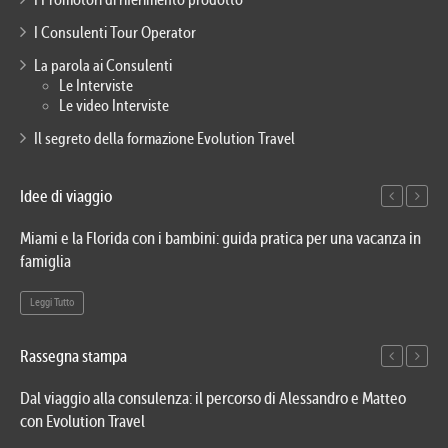
I Consulenti Tour Operator
La parola ai Consulenti
Le Interviste
Le video Interviste
Il segreto della formazione Evolution Travel
Idee di viaggio
Miami e la Florida con i bambini: guida pratica per una vacanza in
Via
famiglia
del
Leggi Tutto
Le
Rassegna stampa
Dal viaggio alla consulenza: il percorso di Alessandro e Matteo
Evo
con Evolution Travel
etn