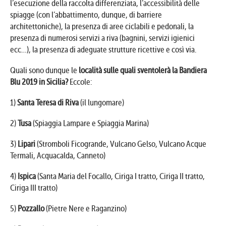
l’esecuzione della raccolta differenziata, l’accessibilità delle
spiagge (con l’abbattimento, dunque, di barriere
architettoniche), la presenza di aree ciclabili e pedonali, la
presenza di numerosi servizi a riva (bagnini, servizi igienici
ecc…), la presenza di adeguate strutture ricettive e così via.
Quali sono dunque le
località sulle quali sventolerà la Bandiera
Blu 2019 in Sicilia?
Eccole:
1)
Santa Teresa di Riva
(il lungomare)
2)
Tusa
(Spiaggia Lampare e Spiaggia Marina)
3)
Lipari
(Stromboli Ficogrande, Vulcano Gelso, Vulcano Acque
Termali, Acquacalda, Canneto)
4)
Ispica
(Santa Maria del Focallo, Ciriga I tratto, Ciriga II tratto,
Ciriga III tratto)
5)
Pozzallo
(Pietre Nere e Raganzino)