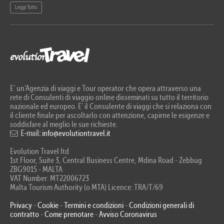
Leggi Tutto
Le
E' un’Agenzia di viaggi e Tour operator che opera attraverso una
rete di Consulenti di viaggio online disseminati su tutto il territorio
nazionale ed europeo. E’ il Consulente di viaggi che si relaziona con
il cliente finale per ascoltarlo con attenzione, capirne le esigenze e
soddisfare al meglio le sue richieste.
E-mail:
info@evolutiontravel.it
Evolution Travel ltd
1st Floor, Suite 3, Central Business Centre, Mdina Road - Zebbug
ZBG9015 - MALTA
VAT Number: MT22006723
Malta Tourism Authority (o MTA) Licence: TRA/T/69
Privacy
-
Cookie
-
Termini e condizioni
-
Condizioni generali di
contratto
-
Come prenotare
-
Avviso Coronavirus