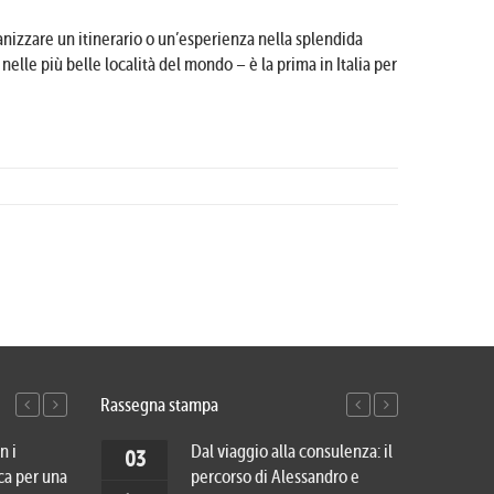
ganizzare un itinerario o un’esperienza nella splendida
elle più belle località del mondo – è la prima in Italia per
Rassegna stampa
n i
Viaggio di nozze in Vietnam e
Dal viaggio alla consulenza: il
Cinqu
27
03
20
03
ca per una
Cambogia: dai luoghi più
percorso di Alessandro e
cambi