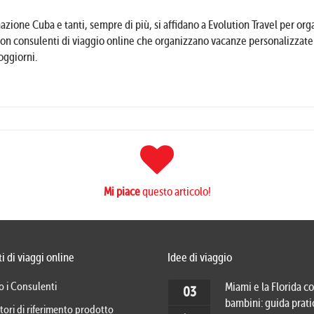
inazione Cuba e tanti, sempre di più, si affidano a Evolution Travel per or
 con consulenti di viaggio online che organizzano vacanze personalizzate n
oggiorni.
Mi piace
questo articolo!
i di viaggi online
Idee di viaggio
o i Consulenti
Miami e la Florida co
03
bambini: guida prati
tori di riferimento prodotto