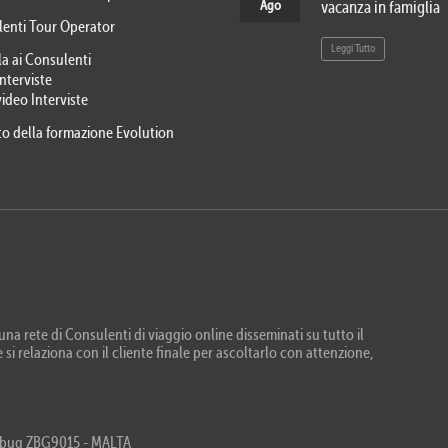
Ago
vacanza in famiglia
lenti Tour Operator
Leggi Tutto
la ai Consulenti
Interviste
video Interviste
eto della formazione Evolution
na rete di Consulenti di viaggio online disseminati su tutto il
 si relaziona con il cliente finale per ascoltarlo con attenzione,
Zebbug ZBG9015 - MALTA