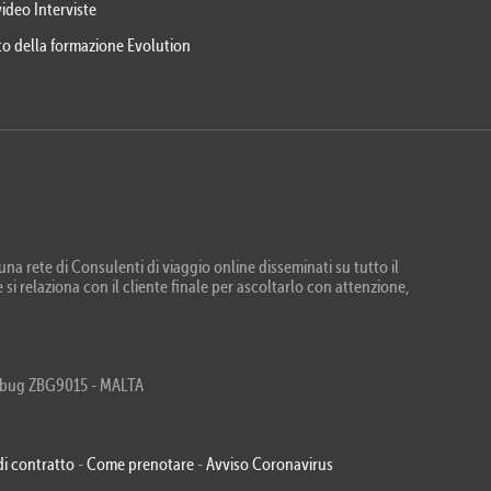
video Interviste
eto della formazione Evolution
na rete di Consulenti di viaggio online disseminati su tutto il
 si relaziona con il cliente finale per ascoltarlo con attenzione,
Zebbug ZBG9015 - MALTA
di contratto
-
Come prenotare
-
Avviso Coronavirus