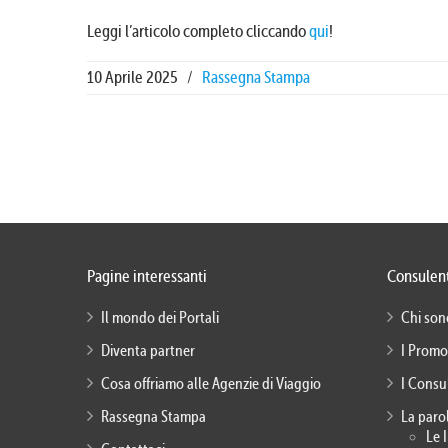
Leggi l’articolo completo cliccando
qui
!
10 Aprile 2025
/
Rassegna Stampa
Pagine interessanti
Consulent
Il mondo dei Portali
Chi son
Diventa partner
I Promo
Cosa offriamo alle Agenzie di Viaggio
I Consu
Rassegna Stampa
La paro
Le 