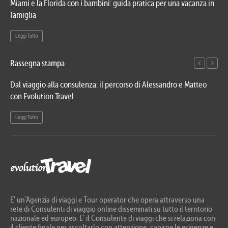
Miami e la Florida con i bambini: guida pratica per una vacanza in
Via
famiglia
del
Leggi Tutto
Le
Rassegna stampa
Dal viaggio alla consulenza: il percorso di Alessandro e Matteo
Evo
con Evolution Travel
etn
Leggi Tutto
Le
E' un’Agenzia di viaggi e Tour operator che opera attraverso una
rete di Consulenti di viaggio online disseminati su tutto il territorio
nazionale ed europeo. E’ il Consulente di viaggi che si relaziona con
il cliente finale per ascoltarlo con attenzione, capirne le esigenze e