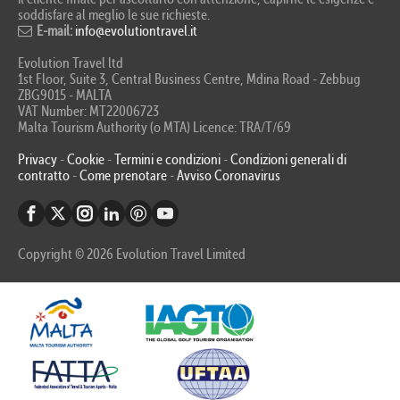
soddisfare al meglio le sue richieste.
E-mail:
info@evolutiontravel.it
Evolution Travel ltd
1st Floor, Suite 3, Central Business Centre, Mdina Road - Zebbug
ZBG9015 - MALTA
VAT Number: MT22006723
Malta Tourism Authority (o MTA) Licence: TRA/T/69
Privacy
-
Cookie
-
Termini e condizioni
-
Condizioni generali di
contratto
-
Come prenotare
-
Avviso Coronavirus
Copyright © 2026 Evolution Travel Limited