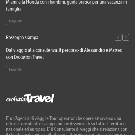
Miami e la Florida con i bambini: guida pratica per una vacanza in
Via
famiglia
del
Leggi Tutto
Le
Rassegna stampa
Dal viaggio alla consulenza: il percorso di Alessandro e Matteo
Evo
con Evolution Travel
etn
Leggi Tutto
Le
E' un’Agenzia di viaggi e Tour operator che opera attraverso una
rete di Consulenti di viaggio online disseminati su tutto il territorio
nazionale ed europeo. E’ il Consulente di viaggi che si relaziona con
il cliente finale per ascoltarlo con attenzione, capirne le esigenze e