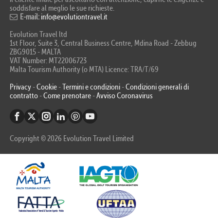
soddisfare al meglio le sue richieste.
E-mail:
info@evolutiontravel.it
Evolution Travel ltd
1st Floor, Suite 3, Central Business Centre, Mdina Road - Zebbug
ZBG9015 - MALTA
VAT Number: MT22006723
Malta Tourism Authority (o MTA) Licence: TRA/T/69
Privacy
-
Cookie
-
Termini e condizioni
-
Condizioni generali di
contratto
-
Come prenotare
-
Avviso Coronavirus
Copyright © 2026 Evolution Travel Limited