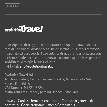
Leggi Tutto
Le
E' un’Agenzia di viaggi e Tour operator che opera attraverso una
rete di Consulenti di viaggio online disseminati su tutto il territorio
nazionale ed europeo. E’ il Consulente di viaggi che si relaziona con
il cliente finale per ascoltarlo con attenzione, capirne le esigenze e
soddisfare al meglio le sue richieste.
E-mail:
info@evolutiontravel.it
Evolution Travel ltd
1st Floor, Suite 3, Central Business Centre, Mdina Road - Zebbug
ZBG9015 - MALTA
VAT Number: MT22006723
Malta Tourism Authority (o MTA) Licence: TRA/T/69
Privacy
-
Cookie
-
Termini e condizioni
-
Condizioni generali di
contratto
-
Come prenotare
-
Avviso Coronavirus