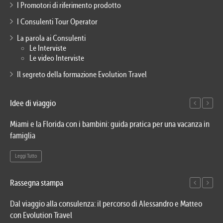
I Promotori di riferimento prodotto
I Consulenti Tour Operator
La parola ai Consulenti
Le Interviste
Le video Interviste
Il segreto della formazione Evolution Travel
Idee di viaggio
Miami e la Florida con i bambini: guida pratica per una vacanza in
Via
famiglia
del
Leggi Tutto
Le
Rassegna stampa
Dal viaggio alla consulenza: il percorso di Alessandro e Matteo
Evo
con Evolution Travel
etn