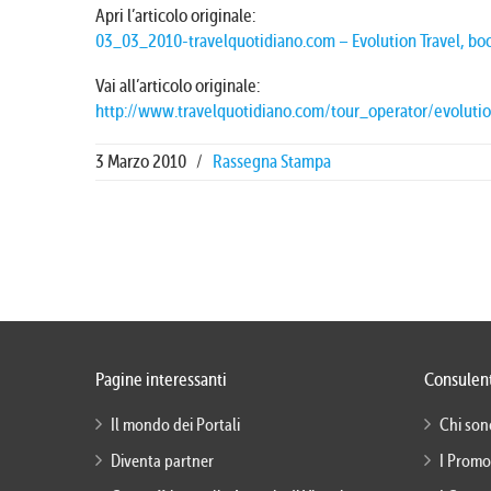
Apri l’articolo originale:
03_03_2010-travelquotidiano.com – Evolution Travel, bo
Vai all’articolo originale:
http://www.travelquotidiano.com/tour_operator/evolut
3 Marzo 2010
/
Rassegna Stampa
Pagine interessanti
Consulent
Il mondo dei Portali
Chi son
Diventa partner
I Promo