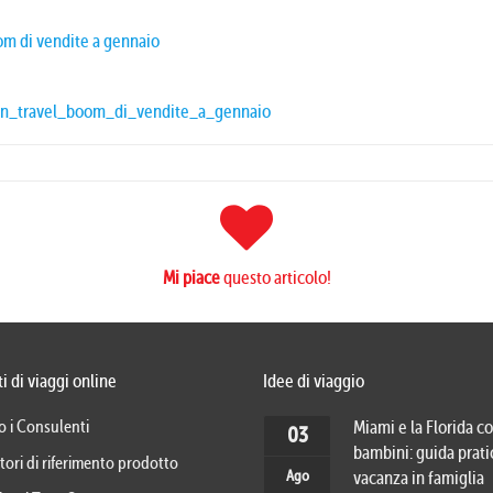
om di vendite a gennaio
ion_travel_boom_di_vendite_a_gennaio
Mi piace
questo articolo!
i di viaggi online
Idee di viaggio
o i Consulenti
Miami e la Florida co
03
bambini: guida prati
tori di riferimento prodotto
Ago
vacanza in famiglia