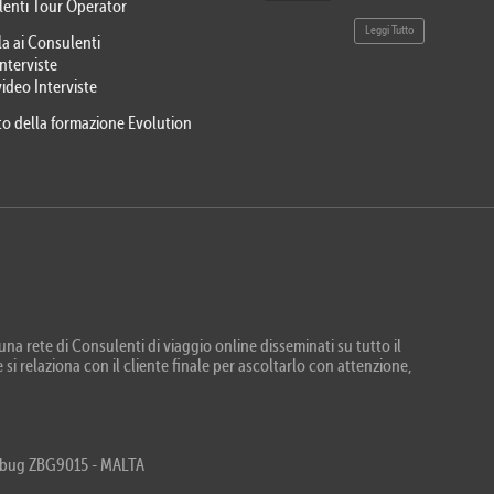
lenti Tour Operator
Leggi Tutto
la ai Consulenti
Interviste
video Interviste
eto della formazione Evolution
na rete di Consulenti di viaggio online disseminati su tutto il
 si relaziona con il cliente finale per ascoltarlo con attenzione,
Zebbug ZBG9015 - MALTA