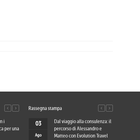
Rassegna stampa
n i
Viaggio di nozze in Vietnam e
Dal viaggio alla consulenza: il
Cinqu
27
03
20
03
ca per una
Cambogia: dai luoghi più
percorso di Alessandro e
cambi
Lug
Ago
Lug
Ago
romantici del Sud-Est asiatico
Matteo con Evolution Travel
veder