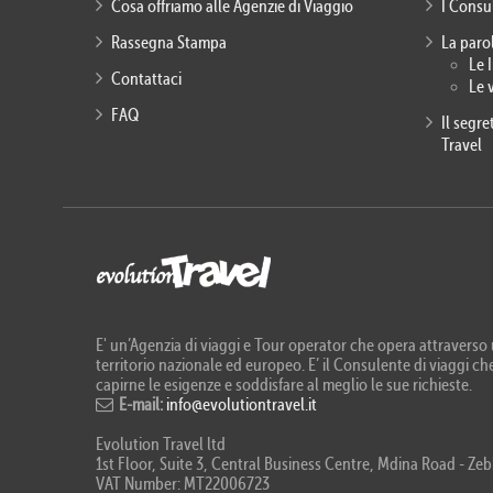
Cosa offriamo alle Agenzie di Viaggio
I Consu
Rassegna Stampa
La paro
Le 
Contattaci
Le 
FAQ
Il segr
Travel
E' un’Agenzia di viaggi e Tour operator che opera attraverso u
territorio nazionale ed europeo. E’ il Consulente di viaggi che
capirne le esigenze e soddisfare al meglio le sue richieste.
E-mail:
info@evolutiontravel.it
Evolution Travel ltd
1st Floor, Suite 3, Central Business Centre, Mdina Road - 
VAT Number: MT22006723