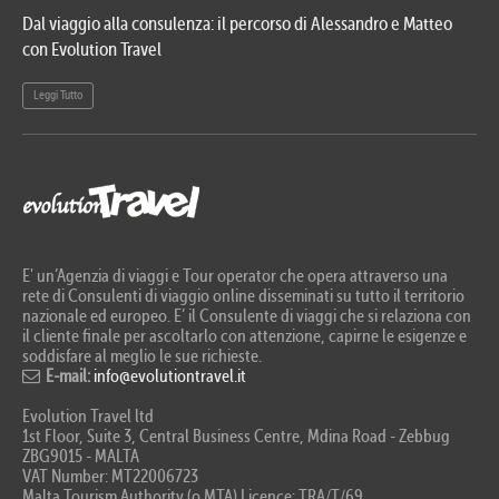
Dal viaggio alla consulenza: il percorso di Alessandro e Matteo
Evo
con Evolution Travel
etn
Leggi Tutto
Le
E' un’Agenzia di viaggi e Tour operator che opera attraverso una
rete di Consulenti di viaggio online disseminati su tutto il territorio
nazionale ed europeo. E’ il Consulente di viaggi che si relaziona con
il cliente finale per ascoltarlo con attenzione, capirne le esigenze e
soddisfare al meglio le sue richieste.
E-mail:
info@evolutiontravel.it
Evolution Travel ltd
1st Floor, Suite 3, Central Business Centre, Mdina Road - Zebbug
ZBG9015 - MALTA
VAT Number: MT22006723
Malta Tourism Authority (o MTA) Licence: TRA/T/69