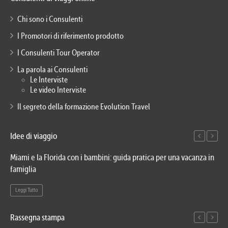
Chi sono i Consulenti
I Promotori di riferimento prodotto
I Consulenti Tour Operator
La parola ai Consulenti
Le Interviste
Le video Interviste
Il segreto della formazione Evolution Travel
Idee di viaggio
Miami e la Florida con i bambini: guida pratica per una vacanza in
Via
famiglia
del
Leggi Tutto
Le
Rassegna stampa