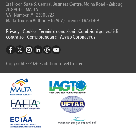
1st Floor, Suite 3, Central Business Centre, Mdina Road - Zebbug
ZBG9015 - MALTA
VAT Number: MT22006723
Malta Tourism Authority (o MTA) Licence: TRA/T/69
Privacy
-
Cookie
-
Termini e condizioni
-
Condizioni generali di
contratto
-
Come prenotare
-
Avviso Coronavirus
Copyright © 2026 Evolution Travel Limited