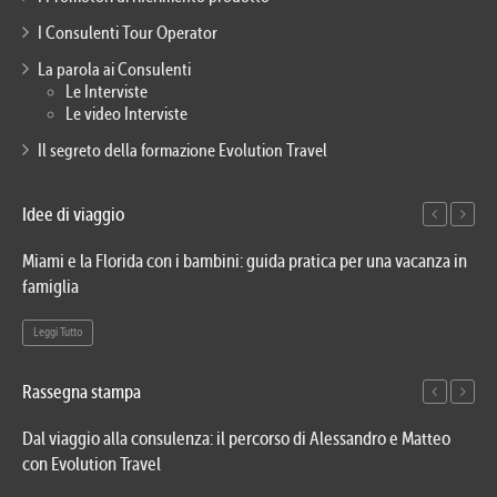
I Consulenti Tour Operator
La parola ai Consulenti
Le Interviste
Le video Interviste
Il segreto della formazione Evolution Travel
Idee di viaggio
Miami e la Florida con i bambini: guida pratica per una vacanza in
Via
famiglia
del
Leggi Tutto
Le
Rassegna stampa
Dal viaggio alla consulenza: il percorso di Alessandro e Matteo
Evo
con Evolution Travel
etn