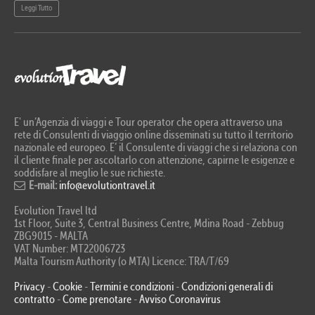
Leggi Tutto
Le
E' un’Agenzia di viaggi e Tour operator che opera attraverso una
rete di Consulenti di viaggio online disseminati su tutto il territorio
nazionale ed europeo. E’ il Consulente di viaggi che si relaziona con
il cliente finale per ascoltarlo con attenzione, capirne le esigenze e
soddisfare al meglio le sue richieste.
E-mail:
info@evolutiontravel.it
Evolution Travel ltd
1st Floor, Suite 3, Central Business Centre, Mdina Road - Zebbug
ZBG9015 - MALTA
VAT Number: MT22006723
Malta Tourism Authority (o MTA) Licence: TRA/T/69
Privacy
-
Cookie
-
Termini e condizioni
-
Condizioni generali di
contratto
-
Come prenotare
-
Avviso Coronavirus