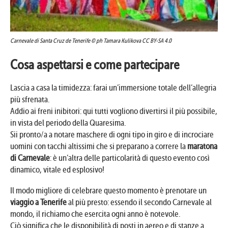
Carnevale di Santa Cruz de Tenerife © ph Tamara Kulikova CC BY-SA 4.0
Cosa aspettarsi e come partecipare
Lascia a casa la timidezza: farai un’immersione totale dell’allegria
più sfrenata.
Addio ai freni inibitori: qui tutti vogliono divertirsi il più possibile,
in vista del periodo della Quaresima.
Sii pronto/a a notare maschere di ogni tipo in giro e di incrociare
uomini con tacchi altissimi che si preparano a correre la
maratona
di Carnevale
: è un’altra delle particolarità di questo evento così
dinamico, vitale ed esplosivo!
Il modo migliore di celebrare questo momento è prenotare un
viaggio a Tenerife
al più presto: essendo il secondo Carnevale al
mondo, il richiamo che esercita ogni anno è notevole.
Ciò significa che le disponibilità di posti in aereo e di stanze a