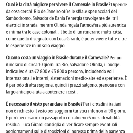
Qual è la città migliore per vivere il Carnevale in Brasile?
Dipende
da cosa cerchi. Rio de Janeiro offre le sfilate spettacolari del
Sambodromo, Salvador de Bahia l’energia travolgente dei trii
elettrici in strada, mentre Olinda regala l’atmosfera più autentica
e intima tra le case coloniali. Il bello di un itinerario multi-città,
come quello disegnato con Luca Girardi, è poter vivere tutte e tre
le esperienze in un solo viaggio.
Quanto costa un viaggio in Brasile durante il Carnevale?
Per un
itinerario di circa 10 giorni tra Rio, Salvador e Olinda, il budget
indicativo è tra €2.800 e €3.800 a persona, includendo voli
internazionali e interni, sistemazioni medio-alte ed esperienze. È
il periodo di alta stagione, quindi i prezzi salgono: prenotare con
largo anticipo aiuta a contenere i costi.
È necessario il visto per andare in Brasile?
Per i cittadini italiani
non è richiesto il visto per soggiorni turistici inferiori ai 90 giorni.
È però necessario un passaporto con almeno 6 mesi di validità
residua. Luca Girardi consiglia di verificare sempre eventuali
aggiornamenti sulle disposizioni d’ingresso prima della partenza.