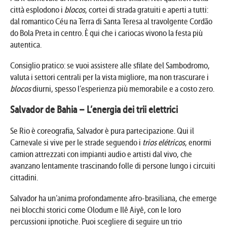
città esplodono i
blocos
, cortei di strada gratuiti e aperti a tutti:
dal romantico Céu na Terra di Santa Teresa al travolgente Cordão
do Bola Preta in centro. È qui che i cariocas vivono la festa più
autentica.
Consiglio pratico: se vuoi assistere alle sfilate del Sambodromo,
valuta i settori centrali per la vista migliore, ma non trascurare i
blocos
diurni, spesso l’esperienza più memorabile e a costo zero.
Salvador de Bahia – L’energia dei trii elettrici
Se Rio è coreografia, Salvador è pura partecipazione. Qui il
Carnevale si vive per le strade seguendo i
trios elétricos
, enormi
camion attrezzati con impianti audio e artisti dal vivo, che
avanzano lentamente trascinando folle di persone lungo i circuiti
cittadini.
Salvador ha un’anima profondamente afro-brasiliana, che emerge
nei blocchi storici come Olodum e Ilê Aiyê, con le loro
percussioni ipnotiche. Puoi scegliere di seguire un trio