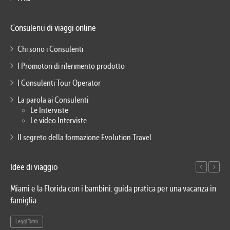
Consulenti di viaggi online
Chi sono i Consulenti
I Promotori di riferimento prodotto
I Consulenti Tour Operator
La parola ai Consulenti
Le Interviste
Le video Interviste
Il segreto della formazione Evolution Travel
Idee di viaggio
Miami e la Florida con i bambini: guida pratica per una vacanza in
Via
famiglia
del
Leggi Tutto
Le