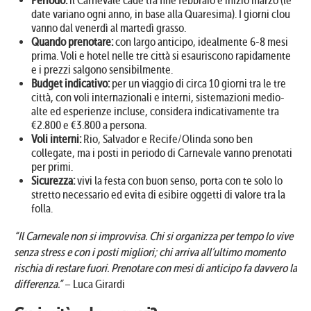
Periodo:
il Carnevale cade tra fine febbraio e inizio marzo (le
date variano ogni anno, in base alla Quaresima). I giorni clou
vanno dal venerdì al martedì grasso.
Quando prenotare:
con largo anticipo, idealmente 6-8 mesi
prima. Voli e hotel nelle tre città si esauriscono rapidamente
e i prezzi salgono sensibilmente.
Budget indicativo:
per un viaggio di circa 10 giorni tra le tre
città, con voli internazionali e interni, sistemazioni medio-
alte ed esperienze incluse, considera indicativamente tra
€2.800 e €3.800 a persona.
Voli interni:
Rio, Salvador e Recife/Olinda sono ben
collegate, ma i posti in periodo di Carnevale vanno prenotati
per primi.
Sicurezza:
vivi la festa con buon senso, porta con te solo lo
stretto necessario ed evita di esibire oggetti di valore tra la
folla.
“Il Carnevale non si improvvisa. Chi si organizza per tempo lo vive
senza stress e con i posti migliori; chi arriva all’ultimo momento
rischia di restare fuori. Prenotare con mesi di anticipo fa davvero la
differenza.”
– Luca Girardi