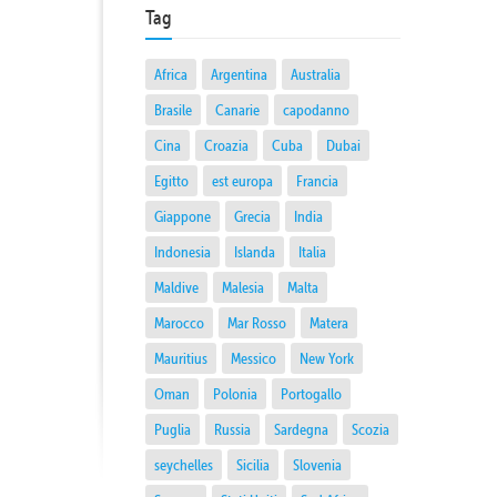
Tag
Africa
Argentina
Australia
Brasile
Canarie
capodanno
Cina
Croazia
Cuba
Dubai
Egitto
est europa
Francia
Giappone
Grecia
India
Indonesia
Islanda
Italia
Maldive
Malesia
Malta
Marocco
Mar Rosso
Matera
Mauritius
Messico
New York
Oman
Polonia
Portogallo
Puglia
Russia
Sardegna
Scozia
seychelles
Sicilia
Slovenia