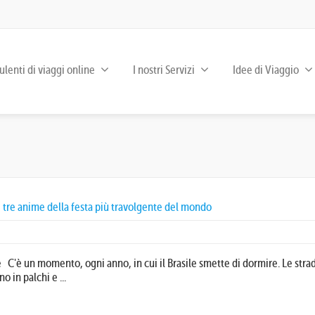
lenti di viaggi online
I nostri Servizi
Idee di Viaggio
a, tre anime della festa più travolgente del mondo
e C'è un momento, ogni anno, in cui il Brasile smette di dormire. Le strad
o in palchi e ...