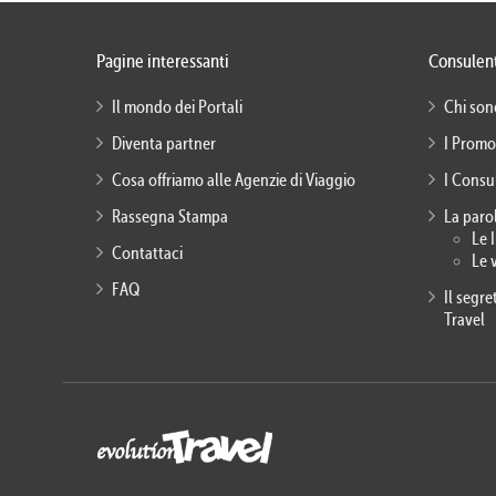
Pagine interessanti
Consulent
Il mondo dei Portali
Chi son
Diventa partner
I Promo
Cosa offriamo alle Agenzie di Viaggio
I Consu
Rassegna Stampa
La paro
Le 
Contattaci
Le 
FAQ
Il segr
Travel