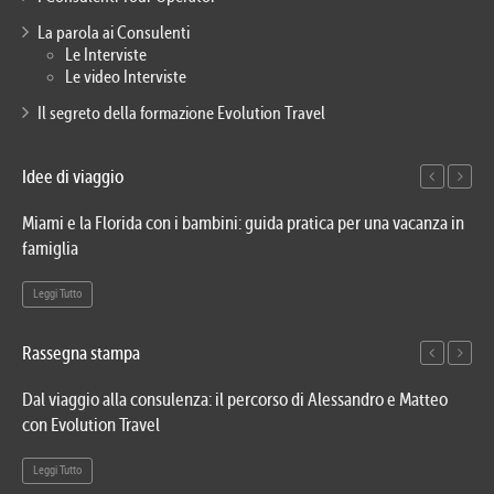
La parola ai Consulenti
Le Interviste
Le video Interviste
Il segreto della formazione Evolution Travel
Idee di viaggio
Miami e la Florida con i bambini: guida pratica per una vacanza in
Via
famiglia
del
Leggi Tutto
Le
Rassegna stampa
Dal viaggio alla consulenza: il percorso di Alessandro e Matteo
Evo
con Evolution Travel
etn
Leggi Tutto
Le