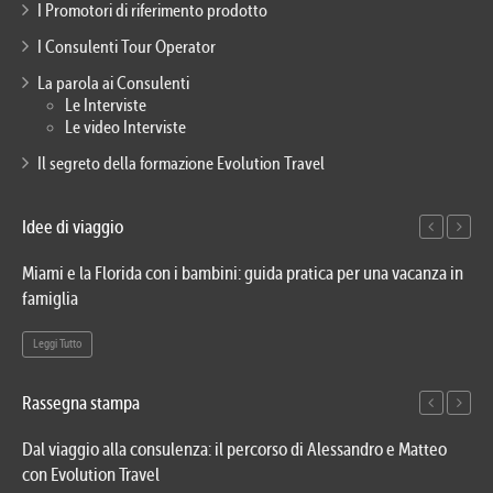
I Promotori di riferimento prodotto
I Consulenti Tour Operator
La parola ai Consulenti
Le Interviste
Le video Interviste
Il segreto della formazione Evolution Travel
Idee di viaggio
Miami e la Florida con i bambini: guida pratica per una vacanza in
Via
famiglia
del
Leggi Tutto
Le
Rassegna stampa
Dal viaggio alla consulenza: il percorso di Alessandro e Matteo
Evo
con Evolution Travel
etn