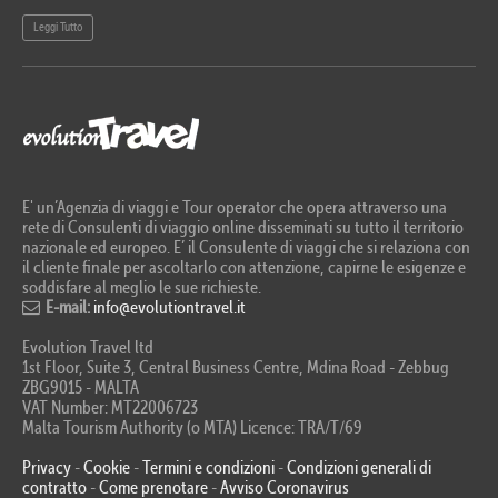
Leggi Tutto
Le
E' un’Agenzia di viaggi e Tour operator che opera attraverso una
rete di Consulenti di viaggio online disseminati su tutto il territorio
nazionale ed europeo. E’ il Consulente di viaggi che si relaziona con
il cliente finale per ascoltarlo con attenzione, capirne le esigenze e
soddisfare al meglio le sue richieste.
E-mail:
info@evolutiontravel.it
Evolution Travel ltd
1st Floor, Suite 3, Central Business Centre, Mdina Road - Zebbug
ZBG9015 - MALTA
VAT Number: MT22006723
Malta Tourism Authority (o MTA) Licence: TRA/T/69
Privacy
-
Cookie
-
Termini e condizioni
-
Condizioni generali di
contratto
-
Come prenotare
-
Avviso Coronavirus