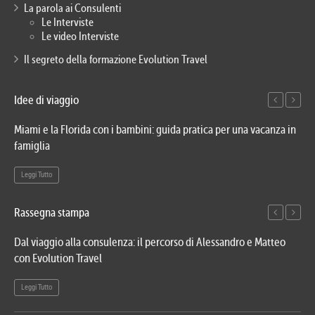
La parola ai Consulenti
Le Interviste
Le video Interviste
Il segreto della formazione Evolution Travel
Idee di viaggio
Miami e la Florida con i bambini: guida pratica per una vacanza in
Via
famiglia
del
Leggi Tutto
Le
Rassegna stampa
Dal viaggio alla consulenza: il percorso di Alessandro e Matteo
Evo
con Evolution Travel
etn
Leggi Tutto
Le