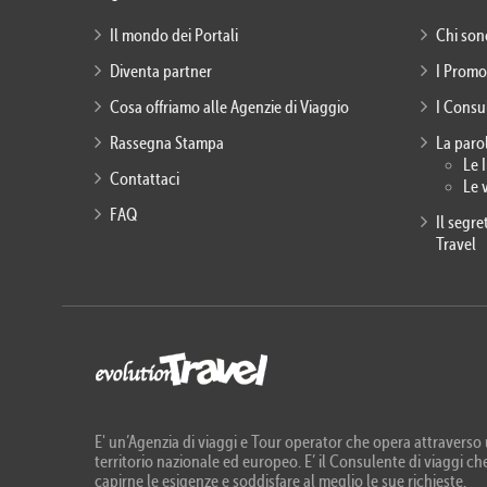
Il mondo dei Portali
Chi son
Diventa partner
I Promo
Cosa offriamo alle Agenzie di Viaggio
I Consu
Rassegna Stampa
La paro
Le 
Contattaci
Le 
FAQ
Il segr
Travel
E' un’Agenzia di viaggi e Tour operator che opera attraverso u
territorio nazionale ed europeo. E’ il Consulente di viaggi che
capirne le esigenze e soddisfare al meglio le sue richieste.