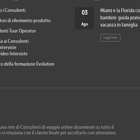
o i Consulenti
Miami e la Florida co
03
bambini: guida prati
tori di riferimento prodotto
Ago
vacanza in famiglia
lenti Tour Operator
Leggi Tutto
la ai Consulenti
Interviste
video Interviste
eto della formazione Evolution
na rete di Consulenti di viaggio online disseminati su tutto il
 si relaziona con il cliente finale per ascoltarlo con attenzione,