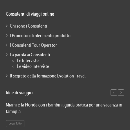
Consulenti di viaggi online
Chi sono i Consulenti
I Promotori di riferimento prodotto
I Consulenti Tour Operator
La parola ai Consulenti
Le Interviste
Le video Interviste
Il segreto della formazione Evolution Travel
Idee di viaggio
Miami e la Florida con i bambini: guida pratica per una vacanza in
Via
famiglia
del
Leggi Tutto
Le