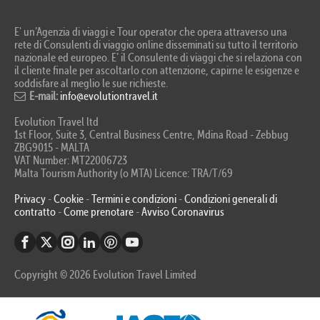
E' un’Agenzia di viaggi e Tour operator che opera attraverso una
rete di Consulenti di viaggio online disseminati su tutto il territorio
nazionale ed europeo. E’ il Consulente di viaggi che si relaziona con
il cliente finale per ascoltarlo con attenzione, capirne le esigenze e
soddisfare al meglio le sue richieste.
E-mail:
info@evolutiontravel.it
Evolution Travel ltd
1st Floor, Suite 3, Central Business Centre, Mdina Road - Zebbug
ZBG9015 - MALTA
VAT Number: MT22006723
Malta Tourism Authority (o MTA) Licence: TRA/T/69
Privacy
-
Cookie
-
Termini e condizioni
-
Condizioni generali di
contratto
-
Come prenotare
-
Avviso Coronavirus
Copyright © 2026 Evolution Travel Limited