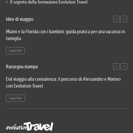
Il segreto della formazione Evolution Travel
Idee di viaggio
Miami e la Florida con i bambini: guida pratica per una vacanza in
Via
famiglia
del
Leggi Tutto
Le
Rassegna stampa
Dal viaggio alla consulenza: il percorso di Alessandro e Matteo
Evo
con Evolution Travel
etn
Leggi Tutto
Le