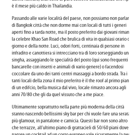
è il mese più caldo in Thailandia.
Passando alle varie località del paese, non possiamo non parlare
di Bangkok città che non dorme mai con locali di tutti i generi
aperti fino a tarda notte, ma il posto preferito dai giovani rimane
la celebre Khao San Road che brulica di vita in qualsiasi orario del
giorno e della notte. Luci, odori forti, centinaia di persone in
infradito e canottiera si intrecciano tra di loro sorseggiando una
singha, assaggiando le specialità del posto (qui sono frequenti le
bancarelle con insetti e animali di vario genere) o facendosi
coccolare da uno dei tanti centri massaggi a bordo strada. Tra i
tanti locali della zona il mio preferito è il the roof al primo piano
di un edifcio, bella musica dal vivo, locale rimasto ancora agli
anni 70/80 che gli da quel vissuto che a me piace.
Ultimamente soprattutto nella parte più moderna della città
stanno nascendo bellissimi sky bar per chi vuole fare una serata
più glamour, in pantalone e camicia. Questi bar non sono altro
che terrazze, all’ultimo piano di grattacieli di 50/60 piani dove
pagare un cocktail ad un costo europeo vale sicuramente la pena