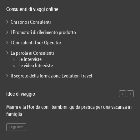
Consulenti di viaggi online
Chi sono i Consulenti
I Promotori di riferimento prodotto
I Consulenti Tour Operator
La parola ai Consulenti
Le Interviste
Le video Interviste
Il segreto della formazione Evolution Travel
Idee di viaggio
Miami e la Florida con i bambini: guida pratica per una vacanza in
Via
famiglia
del
Leggi Tutto
Le