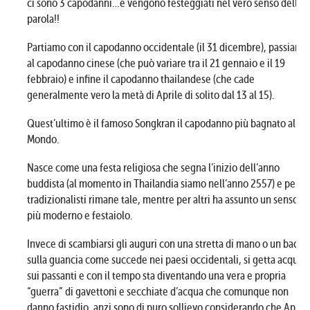
ci sono 3 capodanni…e vengono festeggiati nel vero senso della
parola!!
Partiamo con il capodanno occidentale (il 31 dicembre), passiamo
al capodanno cinese (che può variare tra il 21 gennaio e il 19
febbraio) e infine il capodanno thailandese (che cade
generalmente vero la metà di Aprile di solito dal 13 al 15).
Quest’ultimo è il famoso Songkran il capodanno più bagnato al
Mondo.
Nasce come una festa religiosa che segna l’inizio dell’anno
buddista (al momento in Thailandia siamo nell’anno 2557) e per i
tradizionalisti rimane tale, mentre per altri ha assunto un senso
più moderno e festaiolo.
Invece di scambiarsi gli auguri con una stretta di mano o un bacio
sulla guancia come succede nei paesi occidentali, si getta acqua
sui passanti e con il tempo sta diventando una vera e propria
“guerra” di gavettoni e secchiate d’acqua che comunque non
danno fastidio, anzi sono di puro sollievo considerando che Aprile