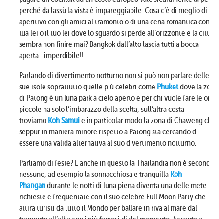
perché da lassù la vista è impareggiabile. Cosa c’è di meglio di un
aperitivo con gli amici al tramonto o di una cena romantica con la
tua lei o il tuo lei dove lo sguardo si perde all’orizzonte e la città
sembra non finire mai? Bangkok dall’alto lascia tutti a bocca
aperta…imperdibile!!
Parlando di divertimento notturno non si può non parlare delle
sue isole soprattutto quelle più celebri come
Phuket
dove la zona
di Patong è un luna park a cielo aperto e per chi vuole fare le ore
piccole ha solo l’imbarazzo della scelta, sull’altra costa
troviamo
Koh Samui
e in particolar modo la zona di Chaweng che
seppur in maniera minore rispetto a Patong sta cercando di
essere una valida alternativa al suo divertimento notturno.
Parliamo di feste? E anche in questo la Thailandia non è seconda a
nessuno, ad esempio la sonnacchiosa e tranquilla
Koh
Phangan
durante le notti di luna piena diventa una delle mete più
richieste e frequentate con il suo celebre Full Moon Party che
attira turisti da tutto il Mondo per ballare in riva al mare dal