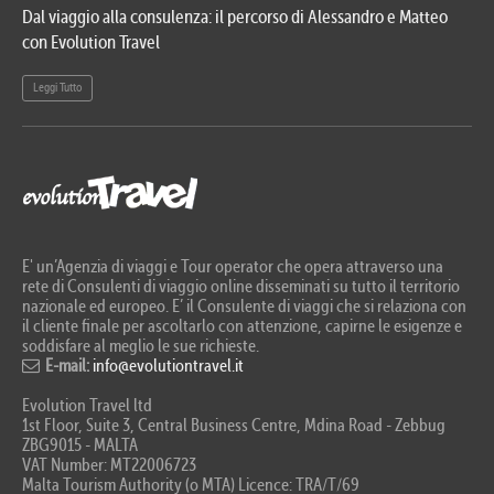
Dal viaggio alla consulenza: il percorso di Alessandro e Matteo
Evo
con Evolution Travel
etn
Leggi Tutto
Le
E' un’Agenzia di viaggi e Tour operator che opera attraverso una
rete di Consulenti di viaggio online disseminati su tutto il territorio
nazionale ed europeo. E’ il Consulente di viaggi che si relaziona con
il cliente finale per ascoltarlo con attenzione, capirne le esigenze e
soddisfare al meglio le sue richieste.
E-mail:
info@evolutiontravel.it
Evolution Travel ltd
1st Floor, Suite 3, Central Business Centre, Mdina Road - Zebbug
ZBG9015 - MALTA
VAT Number: MT22006723
Malta Tourism Authority (o MTA) Licence: TRA/T/69