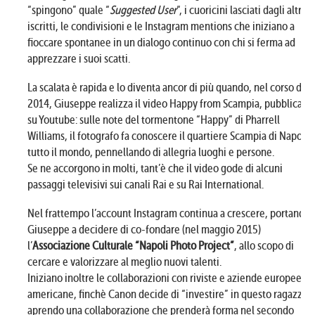
“spingono” quale “
Suggested User
“, i cuoricini lasciati dagli altri
iscritti, le condivisioni e le Instagram mentions che iniziano a
fioccare spontanee in un dialogo continuo con chi si ferma ad
apprezzare i suoi scatti.
La scalata è rapida e lo diventa ancor di più quando, nel corso del
2014, Giuseppe realizza il video Happy from Scampia, pubblicato
su Youtube: sulle note del tormentone “Happy” di Pharrell
Williams, il fotografo fa conoscere il quartiere Scampia di Napoli a
tutto il mondo, pennellando di allegria luoghi e persone.
Se ne accorgono in molti, tant’è che il video gode di alcuni
passaggi televisivi sui canali Rai e su Rai International.
Nel frattempo l’account Instagram continua a crescere, portando
Giuseppe a decidere di co-fondare (nel maggio 2015)
l’
Associazione Culturale “Napoli Photo Project”
, allo scopo di
cercare e valorizzare al meglio nuovi talenti.
Iniziano inoltre le collaborazioni con riviste e aziende europee ed
americane, finchè Canon decide di “investire” in questo ragazzo,
aprendo una collaborazione che prenderà forma nel secondo