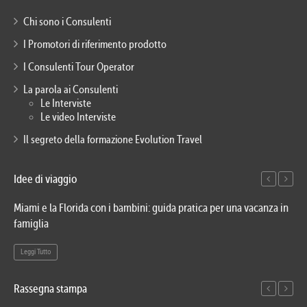
Chi sono i Consulenti
I Promotori di riferimento prodotto
I Consulenti Tour Operator
La parola ai Consulenti
Le Interviste
Le video Interviste
Il segreto della formazione Evolution Travel
Idee di viaggio
Miami e la Florida con i bambini: guida pratica per una vacanza in
Via
famiglia
del
Leggi Tutto
Le
Rassegna stampa