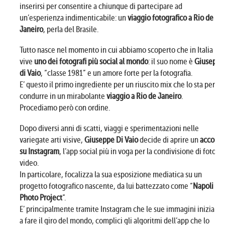
inserirsi per consentire a chiunque di partecipare ad
un’esperienza indimenticabile: un
viaggio fotografico a Rio de
Janeiro
, perla del Brasile.
Tutto nasce nel momento in cui abbiamo scoperto che in Italia
vive
uno dei fotografi più social al mondo
: il suo nome è
Giuseppe
di Vaio
, “classe 1981” e un amore forte per la fotografia.
E’ questo il primo ingrediente per un riuscito mix che lo sta per
condurre in un mirabolante
viaggio a Rio de Janeiro
.
Procediamo però con ordine.
Dopo diversi anni di scatti, viaggi e sperimentazioni nelle
variegate arti visive,
Giuseppe Di Vaio
decide di aprire un
account
su Instagram
, l’app social più in voga per la condivisione di foto e
video.
In particolare, focalizza la sua esposizione mediatica su un
progetto fotografico nascente, da lui battezzato come “
Napoli
Photo Project
“.
E’ principalmente tramite Instagram che le sue immagini iniziano
a fare il giro del mondo, complici gli algoritmi dell’app che lo