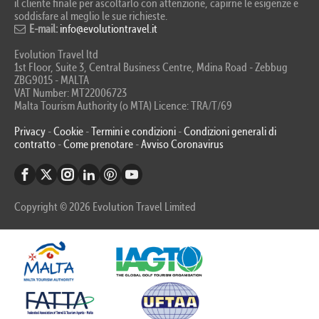
il cliente finale per ascoltarlo con attenzione, capirne le esigenze e
soddisfare al meglio le sue richieste.
E-mail:
info@evolutiontravel.it
Evolution Travel ltd
1st Floor, Suite 3, Central Business Centre, Mdina Road - Zebbug
ZBG9015 - MALTA
VAT Number: MT22006723
Malta Tourism Authority (o MTA) Licence: TRA/T/69
Privacy
-
Cookie
-
Termini e condizioni
-
Condizioni generali di
contratto
-
Come prenotare
-
Avviso Coronavirus
Copyright © 2026 Evolution Travel Limited