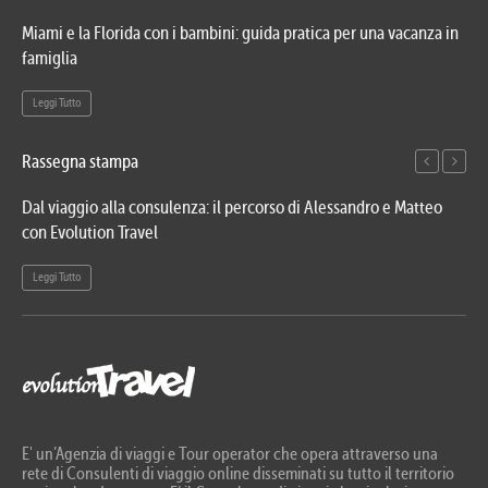
Miami e la Florida con i bambini: guida pratica per una vacanza in
Via
famiglia
del
Leggi Tutto
Le
Rassegna stampa
Dal viaggio alla consulenza: il percorso di Alessandro e Matteo
Evo
con Evolution Travel
etn
Leggi Tutto
Le
E' un’Agenzia di viaggi e Tour operator che opera attraverso una
rete di Consulenti di viaggio online disseminati su tutto il territorio