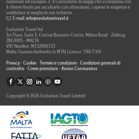
nazionale ed europeo. E’ il Consulente di viaggi che si relaziona con
il cliente finale per ascoltarlo con attenzione, capirne le esigenze e
soddisfare al meglio le sue richieste.
E-mail:
info@evolutiontravel.it
Evolution Travel ltd
1st Floor, Suite 3, Central Business Centre, Mdina Road - Zebbug
ZBG9015 - MALTA
VAT Number: MT22006723
Malta Tourism Authority (o MTA) Licence: TRA/T/69
Privacy
-
Cookie
-
Termini e condizioni
-
Condizioni generali di
contratto
-
Come prenotare
-
Avviso Coronavirus
Copyright © 2026 Evolution Travel Limited