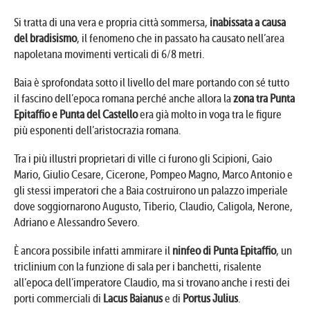
Si tratta di una vera e propria città sommersa,
inabissata a causa
del bradisismo
, il fenomeno che in passato ha causato nell’area
napoletana movimenti verticali di 6/8 metri.
Baia è sprofondata sotto il livello del mare portando con sé tutto
il fascino dell’epoca romana perché anche allora la
zona tra Punta
Epitaffio e Punta del Castello
era già molto in voga tra le figure
più esponenti dell’aristocrazia romana.
Tra i più illustri proprietari di ville ci furono gli Scipioni, Gaio
Mario, Giulio Cesare, Cicerone, Pompeo Magno, Marco Antonio e
gli stessi imperatori che a Baia costruirono un palazzo imperiale
dove soggiornarono Augusto, Tiberio, Claudio, Caligola, Nerone,
Adriano e Alessandro Severo.
È ancora possibile infatti ammirare il
ninfeo di Punta Epitaffio
, un
triclinium con la funzione di sala per i banchetti, risalente
all’epoca dell’imperatore Claudio, ma si trovano anche i resti dei
porti commerciali di
Lacus Baianus
e di
Portus Julius
.