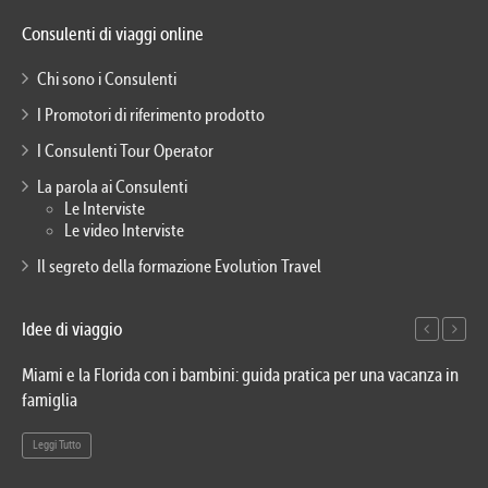
Consulenti di viaggi online
Chi sono i Consulenti
I Promotori di riferimento prodotto
I Consulenti Tour Operator
La parola ai Consulenti
Le Interviste
Le video Interviste
Il segreto della formazione Evolution Travel
Idee di viaggio
Miami e la Florida con i bambini: guida pratica per una vacanza in
Via
famiglia
del
Leggi Tutto
Le