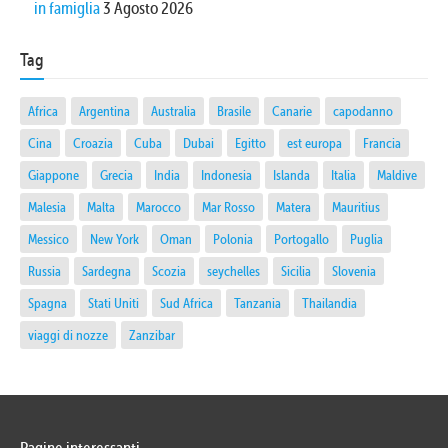
in famiglia
3 Agosto 2026
Tag
Africa
Argentina
Australia
Brasile
Canarie
capodanno
Cina
Croazia
Cuba
Dubai
Egitto
est europa
Francia
Giappone
Grecia
India
Indonesia
Islanda
Italia
Maldive
Malesia
Malta
Marocco
Mar Rosso
Matera
Mauritius
Messico
New York
Oman
Polonia
Portogallo
Puglia
Russia
Sardegna
Scozia
seychelles
Sicilia
Slovenia
Spagna
Stati Uniti
Sud Africa
Tanzania
Thailandia
viaggi di nozze
Zanzibar