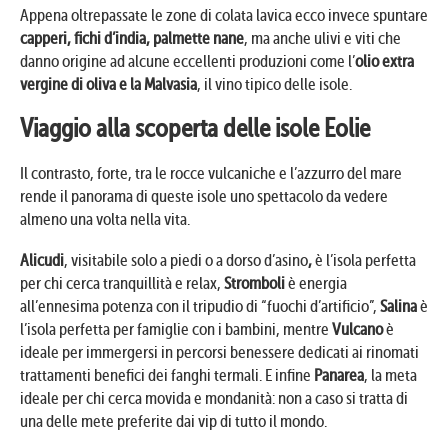
Appena oltrepassate le zone di colata lavica ecco invece spuntare
capperi, fichi d’india, palmette nane
, ma anche ulivi e viti che
danno origine ad alcune eccellenti produzioni come l’
olio extra
vergine di oliva e la Malvasia
, il vino tipico delle isole.
Viaggio alla scoperta delle isole Eolie
Il contrasto, forte, tra le rocce vulcaniche e l’azzurro del mare
rende il panorama di queste isole uno spettacolo da vedere
almeno una volta nella vita.
Alicudi
, visitabile solo a piedi o a dorso d’asino
,
è l’isola perfetta
per chi cerca tranquillità e relax,
Stromboli
è energia
all’ennesima potenza con il tripudio di “fuochi d’artificio”,
Salina
è
l’isola perfetta per famiglie con i bambini, mentre
Vulcano
è
ideale per immergersi in percorsi benessere dedicati ai rinomati
trattamenti benefici dei fanghi termali. E infine
Panarea
, la meta
ideale per chi cerca movida e mondanità: non a caso si tratta di
una delle mete preferite dai vip di tutto il mondo.