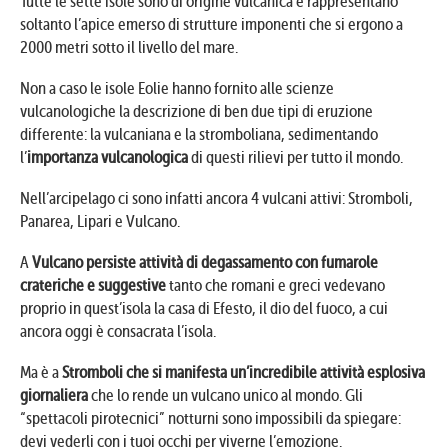
Tutte le sette isole sono di origine vulcanica e rappresentano
soltanto l’apice emerso di strutture imponenti che si ergono a
2000 metri sotto il livello del mare.
Non a caso le isole Eolie hanno fornito alle scienze
vulcanologiche la descrizione di ben due tipi di eruzione
differente: la vulcaniana e la stromboliana, sedimentando
l’
importanza vulcanologica
di questi rilievi per tutto il mondo.
Nell’arcipelago ci sono infatti ancora 4 vulcani attivi: Stromboli,
Panarea, Lipari e Vulcano.
A
Vulcano persiste attività di degassamento
con fumarole
crateriche e suggestive
tanto che romani e greci vedevano
proprio in quest’isola la casa di Efesto, il dio del fuoco, a cui
ancora oggi è consacrata l’isola.
Ma è a
Stromboli che si manifesta un’incredibile attività esplosiva
giornaliera
che lo rende un vulcano unico al mondo. Gli
“spettacoli pirotecnici” notturni sono impossibili da spiegare:
devi vederli con i tuoi occhi per viverne l’emozione.