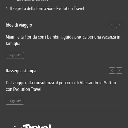
Il segreto della formazione Evolution Travel
Idee di viaggio
Miami e la Florida con i bambini: guida pratica per una vacanza in
Via
famiglia
del
Leggi Tutto
Le
Rassegna stampa
Dal viaggio alla consulenza: il percorso di Alessandro e Matteo
Evo
con Evolution Travel
etn
Leggi Tutto
Le