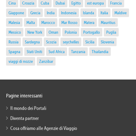
Cina
Croazia
Cuba
Dubai
Egitto
est europa
Francia
Giappone
Grecia
India
Indonesia
Islanda
Italia
Maldive
Malesia
Malta
Marocco
Mar Rosso
Matera
Mauritius
Messico
New York
Oman
Polonia
Portogallo
Puglia
Russia
Sardegna
Scozia
seychelles
Sicilia
Slovenia
Spagna
Stati Uniti
Sud Africa
Tanzania
Thailandia
viaggi di nozze
Zanzibar
Pagine interessanti
Il mondo dei Portali
Diventa partner
Cosa offriamo alle Agenzie di Viaggio