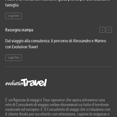
famiglia
del
Leggi Tutto
Le
Rassegna stampa
Dal viaggio alla consulenza: il percorso di Alessandro e Matteo
Evo
con Evolution Travel
etn
Leggi Tutto
Le
E' un’Agenzia di viaggi e Tour operator che opera attraverso una
rete di Consulenti di viaggio online disseminati su tutto il territorio
nazionale ed europeo. E’ il Consulente di viaggi che si relaziona con
il cliente finale per ascoltarlo con attenzione, capirne le esigenze e