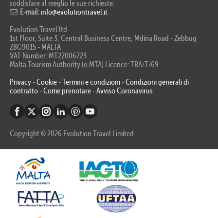
soddisfare al meglio le sue richieste.
E-mail:
info@evolutiontravel.it
Evolution Travel ltd
1st Floor, Suite 3, Central Business Centre, Mdina Road - Zebbug
ZBG9015 - MALTA
VAT Number: MT22006723
Malta Tourism Authority (o MTA) Licence: TRA/T/69
Privacy
-
Cookie
-
Termini e condizioni
-
Condizioni generali di
contratto
-
Come prenotare
-
Avviso Coronavirus
Copyright © 2026 Evolution Travel Limited