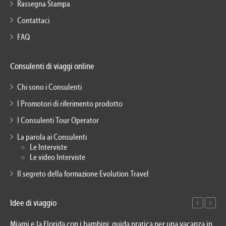
Rassegna Stampa
Contattaci
FAQ
Consulenti di viaggi online
Chi sono i Consulenti
I Promotori di riferimento prodotto
I Consulenti Tour Operator
La parola ai Consulenti
Le Interviste
Le video Interviste
Il segreto della formazione Evolution Travel
Idee di viaggio
Miami e la Florida con i bambini: guida pratica per una vacanza in
Via