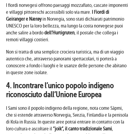
I fiordi norvegesi offrono paesaggi mozzafiato, cascate imponenti
e villaggi pittoreschi accessibili solo via mare.
I Fiordi di
Geiranger
e
Nærøy
in Norvegia, sono stati dichiarati patrimonio
UNESCO per la loro bellezza, ma lungo la costa norvegese puoi
anche salire a bordo
dell’Hurtigruten
, il postale che collega i
remoti villaggi costieri.
Non si tratta di una semplice crociera turistica, ma di un viaggio
autentico che, attraverso panorami spettacolari, ti porterà a
conoscere a fondo i luoghi e le usanze delle persone che abitano
in queste zone isolate.
4. Incontrare l’unico popolo indigeno
riconosciuto dall’Unione Europea
I Sami sono il popolo indigeno della regione, nota come Sápmi,
che si estende attraverso Norvegia, Svezia, Finlandia e la penisola
di Kola in Russia. In queste aree potrai entrare in contatto con la
loro cultura e ascoltare il
“joik”, il canto tradizionale Sami
,