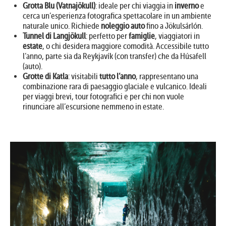
Grotta Blu (Vatnajökull)
: ideale per chi viaggia in
inverno
e
cerca un’esperienza fotografica spettacolare in un ambiente
naturale unico. Richiede
noleggio auto
fino a Jökulsárlón.
Tunnel di Langjökull
: perfetto per
famiglie
, viaggiatori in
estate
, o chi desidera maggiore comodità. Accessibile tutto
l’anno, parte sia da Reykjavík (con transfer) che da Húsafell
(auto).
Grotte di Katla
: visitabili
tutto l’anno
, rappresentano una
combinazione rara di paesaggio glaciale e vulcanico. Ideali
per viaggi brevi, tour fotografici e per chi non vuole
rinunciare all’escursione nemmeno in estate.