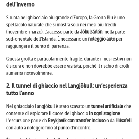
dell’inverno
Situata nel ghiacciaio più grande d’Europa, la Grotta Blu è uno
spettacolo naturale che si mostra solo nei mesi più freddi
(novembre-marzo). L’accesso parte da
Jökulsárlón
, nella parte
sud-orientale dell’Islanda. È necessario un
noleggio auto
per
raggiungere il punto di partenza.
Questa grotta è particolarmente fragile: durante i mesi estivi non
è sicura e non dovrebbe essere visitata, poiché il rischio di crolli
aumenta notevolmente.
2. Il tunnel di ghiaccio nel Langjökull: un’esperienza
tutto l’anno
Nel ghiacciaio Langjökull è stato scavato un
tunnel artificiale
che
consente di esplorare il cuore del ghiaccio
in ogni stagione
.
L’escursione parte da
Reykjavík con transfer incluso
o da
Húsafell
con auto a noleggio fino al punto d’incontro.