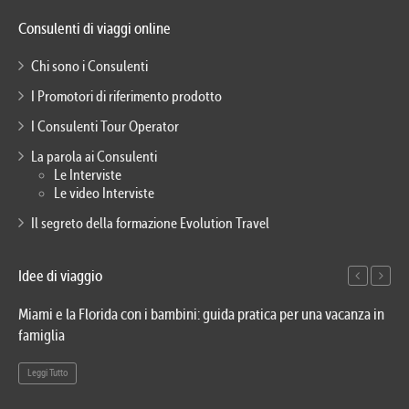
Consulenti di viaggi online
Chi sono i Consulenti
I Promotori di riferimento prodotto
I Consulenti Tour Operator
La parola ai Consulenti
Le Interviste
Le video Interviste
Il segreto della formazione Evolution Travel
Idee di viaggio
Miami e la Florida con i bambini: guida pratica per una vacanza in
Via
famiglia
del
Leggi Tutto
Le