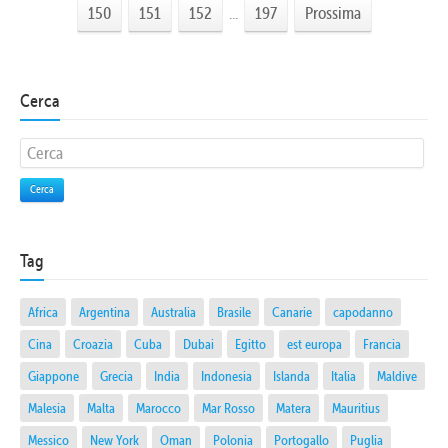
150
151
152
...
197
Prossima
Cerca
Cerca
Tag
Africa
Argentina
Australia
Brasile
Canarie
capodanno
Cina
Croazia
Cuba
Dubai
Egitto
est europa
Francia
Giappone
Grecia
India
Indonesia
Islanda
Italia
Maldive
Malesia
Malta
Marocco
Mar Rosso
Matera
Mauritius
Messico
New York
Oman
Polonia
Portogallo
Puglia