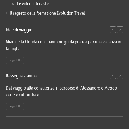
Le video Interviste
Il segreto della formazione Evolution Travel
Idee di viaggio
Miami e la Florida con i bambini: guida pratica per una vacanza in
Via
famiglia
del
Leggi Tutto
Le
Rassegna stampa
Dal viaggio alla consulenza: il percorso di Alessandro e Matteo
Evo
con Evolution Travel
etn
Leggi Tutto
Le