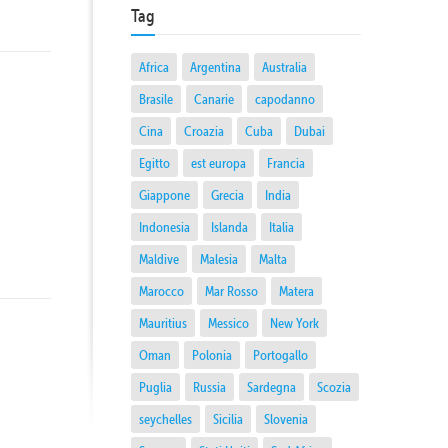
Tag
Africa
Argentina
Australia
Brasile
Canarie
capodanno
Cina
Croazia
Cuba
Dubai
Egitto
est europa
Francia
Giappone
Grecia
India
Indonesia
Islanda
Italia
Maldive
Malesia
Malta
Marocco
Mar Rosso
Matera
Mauritius
Messico
New York
Oman
Polonia
Portogallo
Puglia
Russia
Sardegna
Scozia
seychelles
Sicilia
Slovenia