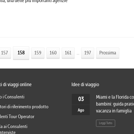
alia, una delle più importanti agenzie
157
158
159
160
161
...
197
Prossima
i di viaggi online
Idee di viaggio
o i Consulenti
Miami e la Florida co
03
bambini: guida prati
tori di riferimento prodotto
Ago
vacanza in famiglia
lenti Tour Operator
Leggi Tutto
la ai Consulenti
Interviste