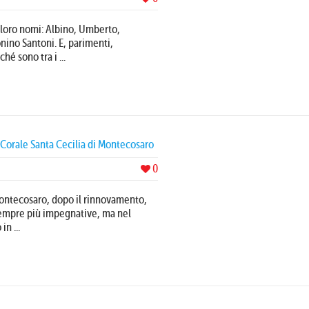
 loro nomi: Albino, Umberto,
nino Santoni. E, parimenti,
hé sono tra i ...
Corale Santa Cecilia di Montecosaro
0
 Montecosaro, dopo il rinnovamento,
empre più impegnative, ma nel
n ...