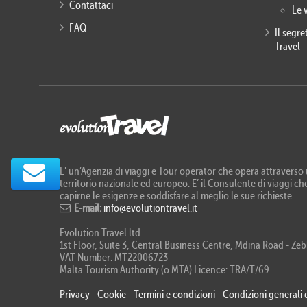
Contattaci
Le 
FAQ
Il segr
Travel
E' un’Agenzia di viaggi e Tour operator che opera attraverso u
territorio nazionale ed europeo. E’ il Consulente di viaggi che
capirne le esigenze e soddisfare al meglio le sue richieste.
E-mail:
info@evolutiontravel.it
Evolution Travel ltd
1st Floor, Suite 3, Central Business Centre, Mdina Road - 
VAT Number: MT22006723
Malta Tourism Authority (o MTA) Licence: TRA/T/69
Privacy
-
Cookie
-
Termini e condizioni
-
Condizioni generali 