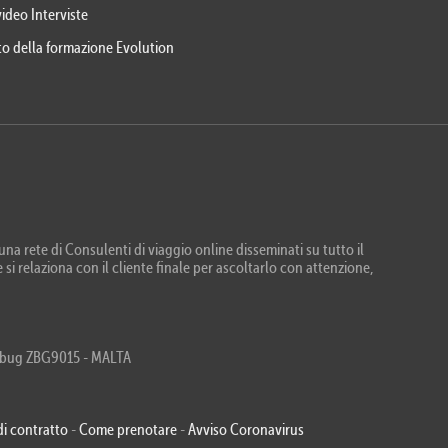
video Interviste
eto della formazione Evolution
na rete di Consulenti di viaggio online disseminati su tutto il
 si relaziona con il cliente finale per ascoltarlo con attenzione,
Zebbug ZBG9015 - MALTA
di contratto
-
Come prenotare
-
Avviso Coronavirus