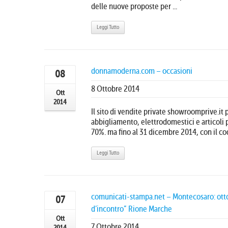
delle nuove proposte per ...
Leggi Tutto
donnamoderna.com – occasioni
08
8 Ottobre 2014
Ott
2014
Il sito di vendite private showroomprive.it
abbigliamento, elettrodomestici e articoli p
70%. ma fino al 31 dicembre 2014, con il cod
Leggi Tutto
comunicati-stampa.net – Montecosaro: otto
07
d’incontro” Rione Marche
Ott
7 Ottobre 2014
2014