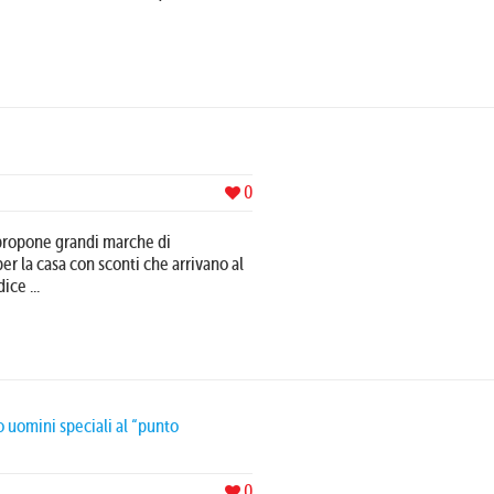
0
 propone grandi marche di
er la casa con sconti che arrivano al
ice ...
 uomini speciali al “punto
0