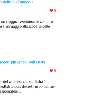
rta delle due Patagonie
0
 un viaggio avventuroso e contatto
se: un viaggio alla scoperta delle
prodotti più venduti dell’estate
0
io del wellness che sull'Italia è
isultati ancora discreti, in particolare
esponsabile ...