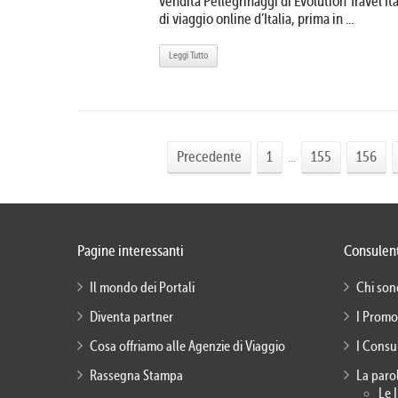
vendita Pellegrinaggi di Evolution Travel It
di viaggio online d’Italia, prima in ...
Leggi Tutto
Precedente
1
...
155
156
Pagine interessanti
Consulent
Il mondo dei Portali
Chi son
Diventa partner
I Promo
Cosa offriamo alle Agenzie di Viaggio
I Consu
Rassegna Stampa
La paro
Le 