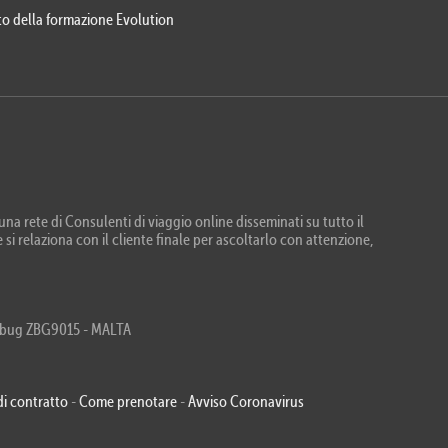
eto della formazione Evolution
na rete di Consulenti di viaggio online disseminati su tutto il
 si relaziona con il cliente finale per ascoltarlo con attenzione,
Zebbug ZBG9015 - MALTA
di contratto
-
Come prenotare
-
Avviso Coronavirus