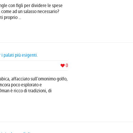
gle con figli per dividere le spese
a come ad un salasso necessario?
i proprio ...
palati più esigenti.
0
abica, affacciato sull’omonimo golfo,
ancora poco esplorato e
Oman è ricco di tradizioni, di