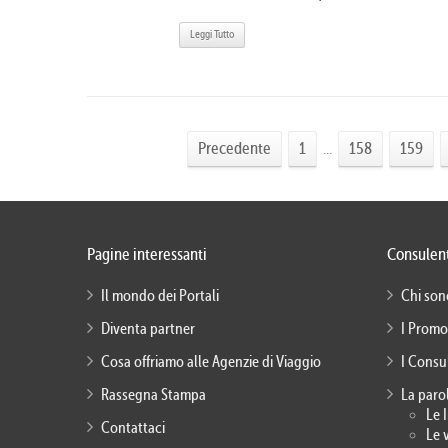
Leggi Tutto
Precedente
1
...
158
159
Pagine interessanti
Consulent
Il mondo dei Portali
Chi son
Diventa partner
I Promo
Cosa offriamo alle Agenzie di Viaggio
I Consu
Rassegna Stampa
La paro
Le 
Contattaci
Le 