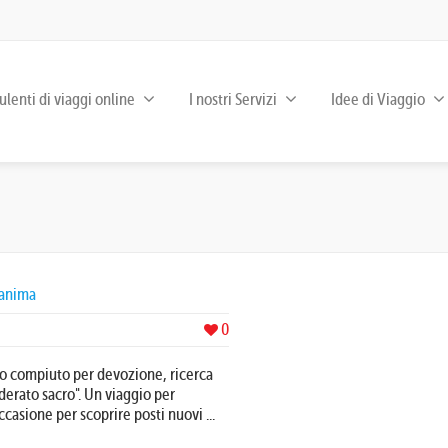
lenti di viaggi online
I nostri Servizi
Idee di Viaggio
’anima
0
gio compiuto per devozione, ricerca
derato sacro". Un viaggio per
casione per scoprire posti nuovi ...