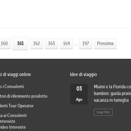
160
161
162
163
164
...
197
Prossima
i di viaggi online
Idee di viaggio
o i Consulenti
Miami e la Florida co
03
bambini: guida prati
tori di riferimento prodotto
Ago
vacanza in famiglia
lenti Tour Operator
Leggi Tutto
la ai Consulenti
Interviste
video Interviste