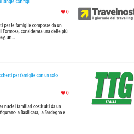
 single con figli
0
tti per le famiglie composte da un
 di Formosa, considerata una delle più
y, un ...
acchetti per famiglie con un solo
0
r nuclei familiari costituiti da un
 figurano la Basilicata, la Sardegna e