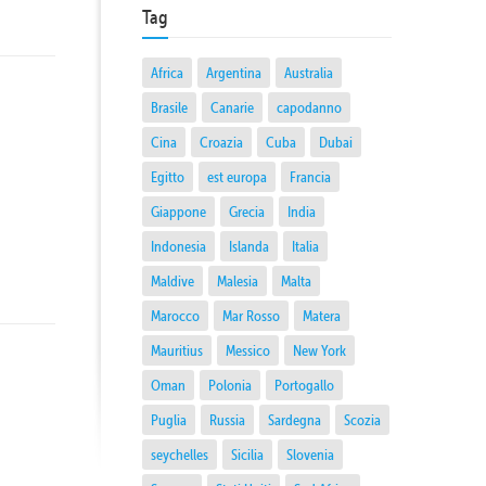
Tag
Africa
Argentina
Australia
Brasile
Canarie
capodanno
Cina
Croazia
Cuba
Dubai
Egitto
est europa
Francia
Giappone
Grecia
India
Indonesia
Islanda
Italia
Maldive
Malesia
Malta
Marocco
Mar Rosso
Matera
Mauritius
Messico
New York
Oman
Polonia
Portogallo
Puglia
Russia
Sardegna
Scozia
seychelles
Sicilia
Slovenia