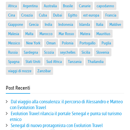
Africa
Argentina
Australia
Brasile
Canarie
capodanno
Cina
Croazia
Cuba
Dubai
Egitto
est europa
Francia
Giappone
Grecia
India
Indonesia
Islanda
Italia
Maldive
Malesia
Malta
Marocco
Mar Rosso
Matera
Mauritius
Messico
New York
Oman
Polonia
Portogallo
Puglia
Russia
Sardegna
Scozia
seychelles
Sicilia
Slovenia
Spagna
Stati Uniti
Sud Africa
Tanzania
Thailandia
viaggi di nozze
Zanzibar
Post Recenti
Dal viaggio alla consulenza: il percorso di Alessandro e Matteo
con Evolution Travel
Evolution Travel rilancia il portale Senegal e punta sul turismo
etnico
Senegal di nuovo protagonista con Evolution Travel