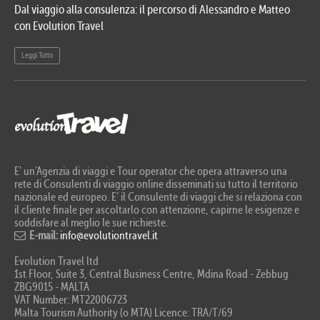
Dal viaggio alla consulenza: il percorso di Alessandro e Matteo
Evo
con Evolution Travel
etn
Leggi Tutto
Le
E' un’Agenzia di viaggi e Tour operator che opera attraverso una
rete di Consulenti di viaggio online disseminati su tutto il territorio
nazionale ed europeo. E’ il Consulente di viaggi che si relaziona con
il cliente finale per ascoltarlo con attenzione, capirne le esigenze e
soddisfare al meglio le sue richieste.
E-mail:
info@evolutiontravel.it
Evolution Travel ltd
1st Floor, Suite 3, Central Business Centre, Mdina Road - Zebbug
ZBG9015 - MALTA
VAT Number: MT22006723
Malta Tourism Authority (o MTA) Licence: TRA/T/69