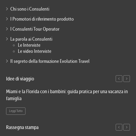
Chi sono i Consulenti
I Promotori di riferimento prodotto
I Consulenti Tour Operator
La parola ai Consulenti
Le Interviste
Le video Interviste
Il segreto della formazione Evolution Travel
Idee di viaggio
Miami e la Florida con i bambini: guida pratica per una vacanza in
Via
famiglia
del
Leggi Tutto
Le
Rassegna stampa