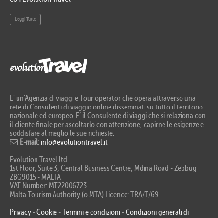
Leggi Tutto
Le
E' un’Agenzia di viaggi e Tour operator che opera attraverso una
rete di Consulenti di viaggio online disseminati su tutto il territorio
nazionale ed europeo. E’ il Consulente di viaggi che si relaziona con
il cliente finale per ascoltarlo con attenzione, capirne le esigenze e
soddisfare al meglio le sue richieste.
E-mail:
info@evolutiontravel.it
Evolution Travel ltd
1st Floor, Suite 3, Central Business Centre, Mdina Road - Zebbug
ZBG9015 - MALTA
VAT Number: MT22006723
Malta Tourism Authority (o MTA) Licence: TRA/T/69
Privacy
-
Cookie
-
Termini e condizioni
-
Condizioni generali di