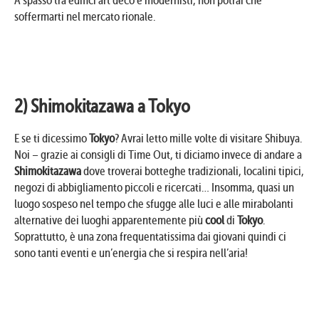
A spasso tra edifici art déco e modernisti, non potrai che
soffermarti nel mercato rionale.
2) Shimokitazawa a Tokyo
E se ti dicessimo
Tokyo
? Avrai letto mille volte di visitare Shibuya.
Noi – grazie ai consigli di Time Out, ti diciamo invece di andare a
Shimokitazawa
dove troverai botteghe tradizionali, localini tipici,
negozi di abbigliamento piccoli e ricercati… Insomma, quasi un
luogo sospeso nel tempo che sfugge alle luci e alle mirabolanti
alternative dei luoghi apparentemente più
cool
di
Tokyo
.
Soprattutto, è una zona frequentatissima dai giovani quindi ci
sono tanti eventi e un’energia che si respira nell’aria!