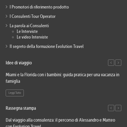
I Promotori di riferimento prodotto
I Consulenti Tour Operator
La parola ai Consulenti
Le Interviste
Le video Interviste
Il segreto della formazione Evolution Travel
Idee di viaggio
Miami e la Florida con i bambini: guida pratica per una vacanza in
Via
famiglia
del
Leggi Tutto
Le
Rassegna stampa
Dal viaggio alla consulenza: il percorso di Alessandro e Matteo
Evo
con Evolution Travel
etn