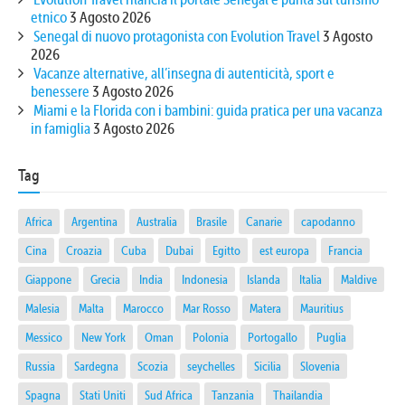
etnico
3 Agosto 2026
Senegal di nuovo protagonista con Evolution Travel
3 Agosto
2026
Vacanze alternative, all’insegna di autenticità, sport e
benessere
3 Agosto 2026
Miami e la Florida con i bambini: guida pratica per una vacanza
in famiglia
3 Agosto 2026
Tag
Africa
Argentina
Australia
Brasile
Canarie
capodanno
Cina
Croazia
Cuba
Dubai
Egitto
est europa
Francia
Giappone
Grecia
India
Indonesia
Islanda
Italia
Maldive
Malesia
Malta
Marocco
Mar Rosso
Matera
Mauritius
Messico
New York
Oman
Polonia
Portogallo
Puglia
Russia
Sardegna
Scozia
seychelles
Sicilia
Slovenia
Spagna
Stati Uniti
Sud Africa
Tanzania
Thailandia