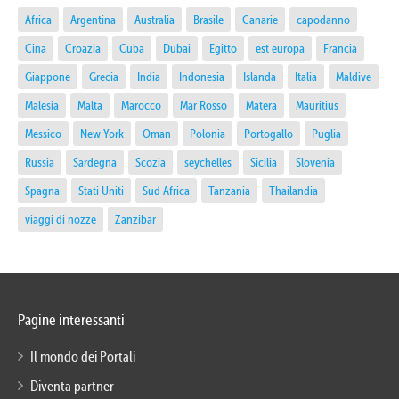
Africa
Argentina
Australia
Brasile
Canarie
capodanno
Cina
Croazia
Cuba
Dubai
Egitto
est europa
Francia
Giappone
Grecia
India
Indonesia
Islanda
Italia
Maldive
Malesia
Malta
Marocco
Mar Rosso
Matera
Mauritius
Messico
New York
Oman
Polonia
Portogallo
Puglia
Russia
Sardegna
Scozia
seychelles
Sicilia
Slovenia
Spagna
Stati Uniti
Sud Africa
Tanzania
Thailandia
viaggi di nozze
Zanzibar
Pagine interessanti
Il mondo dei Portali
Diventa partner