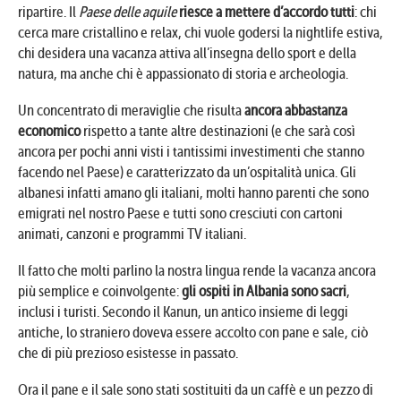
ripartire. Il
Paese delle aquile
riesce a mettere d’accordo tutti
: chi
cerca mare cristallino e relax, chi vuole godersi la nightlife estiva,
chi desidera una vacanza attiva all’insegna dello sport e della
natura, ma anche chi è appassionato di storia e archeologia.
Un concentrato di meraviglie che risulta
ancora abbastanza
economico
rispetto a tante altre destinazioni (e che sarà così
ancora per pochi anni visti i tantissimi investimenti che stanno
facendo nel Paese) e caratterizzato da un’ospitalità unica. Gli
albanesi infatti amano gli italiani, molti hanno parenti che sono
emigrati nel nostro Paese e tutti sono cresciuti con cartoni
animati, canzoni e programmi TV italiani.
Il fatto che molti parlino la nostra lingua rende la vacanza ancora
più semplice e coinvolgente:
gli ospiti in Albania sono sacri
,
inclusi i turisti. Secondo il Kanun, un antico insieme di leggi
antiche, lo straniero doveva essere accolto con pane e sale, ciò
che di più prezioso esistesse in passato.
Ora il pane e il sale sono stati sostituiti da un caffè e un pezzo di