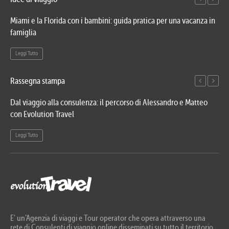
Miami e la Florida con i bambini: guida pratica per una vacanza in
Via
famiglia
del
Leggi Tutto
Le
Rassegna stampa
Dal viaggio alla consulenza: il percorso di Alessandro e Matteo
Evo
con Evolution Travel
etn
Leggi Tutto
Le
E' un’Agenzia di viaggi e Tour operator che opera attraverso una
rete di Consulenti di viaggio online disseminati su tutto il territorio