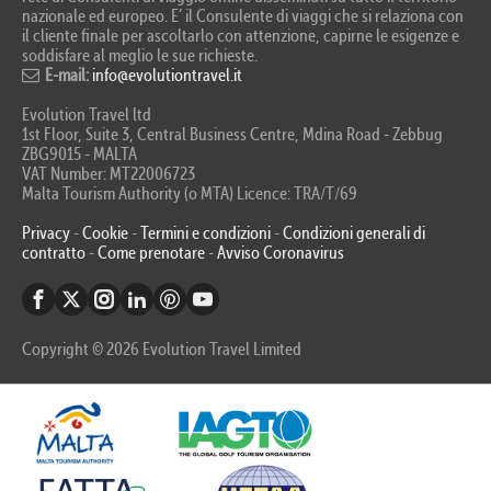
nazionale ed europeo. E’ il Consulente di viaggi che si relaziona con
il cliente finale per ascoltarlo con attenzione, capirne le esigenze e
soddisfare al meglio le sue richieste.
E-mail:
info@evolutiontravel.it
Evolution Travel ltd
1st Floor, Suite 3, Central Business Centre, Mdina Road - Zebbug
ZBG9015 - MALTA
VAT Number: MT22006723
Malta Tourism Authority (o MTA) Licence: TRA/T/69
Privacy
-
Cookie
-
Termini e condizioni
-
Condizioni generali di
contratto
-
Come prenotare
-
Avviso Coronavirus
Copyright © 2026 Evolution Travel Limited