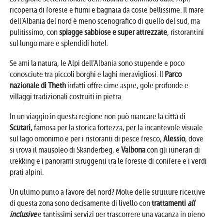
ricoperta di foreste e fiumi e bagnata da coste bellissime. Il mare
dell’Albania del nord è meno scenografico di quello del sud, ma
pulitissimo, con
spiagge sabbiose e super attrezzate
, ristorantini
sul lungo mare e splendidi hotel.
Se ami la natura, le Alpi dell’Albania sono stupende e poco
conosciute tra piccoli borghi e laghi meravigliosi. Il
Parco
nazionale di Theth
infatti offre cime aspre, gole profonde e
villaggi tradizionali costruiti in pietra.
In un viaggio in questa regione non può mancare la città di
Scutari,
famosa per la storica fortezza, per la incantevole visuale
sul lago omonimo e per i ristoranti di pesce fresco,
Alessio
, dove
si trova il mausoleo di Skanderbeg, e
Valbona
con gli itinerari di
trekking e i panorami struggenti tra le foreste di conifere e i verdi
prati alpini.
Un ultimo punto a favore del nord? Molte delle strutture ricettive
di questa zona sono decisamente di livello con
trattamenti
all
inclusive
e tantissimi servizi per trascorrere una vacanza in pieno