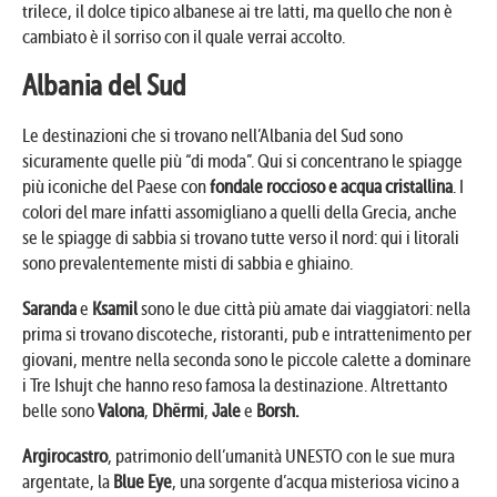
trilece, il dolce tipico albanese ai tre latti, ma quello che non è
cambiato è il sorriso con il quale verrai accolto.
Albania del Sud
Le destinazioni che si trovano nell’Albania del Sud sono
sicuramente quelle più “di moda”. Qui si concentrano le spiagge
più iconiche del Paese con
fondale roccioso e acqua cristallina
. I
colori del mare infatti assomigliano a quelli della Grecia, anche
se le spiagge di sabbia si trovano tutte verso il nord: qui i litorali
sono prevalentemente misti di sabbia e ghiaino.
Saranda
e
Ksamil
sono le due città più amate dai viaggiatori: nella
prima si trovano discoteche, ristoranti, pub e intrattenimento per
giovani, mentre nella seconda sono le piccole calette a dominare
i Tre Ishujt che hanno reso famosa la destinazione. Altrettanto
belle sono
Valona
,
Dhërmi
,
Jale
e
Borsh.
Argirocastro
, patrimonio dell’umanità UNESTO con le sue mura
argentate, la
Blue Eye
, una sorgente d’acqua misteriosa vicino a