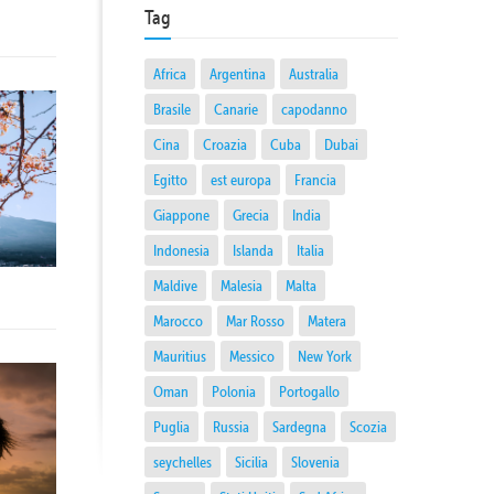
Tag
Africa
Argentina
Australia
Brasile
Canarie
capodanno
Cina
Croazia
Cuba
Dubai
Egitto
est europa
Francia
Giappone
Grecia
India
Indonesia
Islanda
Italia
Maldive
Malesia
Malta
Marocco
Mar Rosso
Matera
Mauritius
Messico
New York
Oman
Polonia
Portogallo
Puglia
Russia
Sardegna
Scozia
seychelles
Sicilia
Slovenia