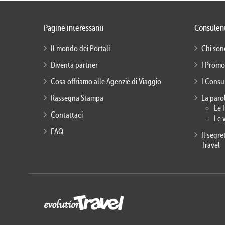
Pagine interessanti
Consulent
Il mondo dei Portali
Chi son
Diventa partner
I Promo
Cosa offriamo alle Agenzie di Viaggio
I Consu
Rassegna Stampa
La paro
Le 
Contattaci
Le 
FAQ
Il segr
Travel