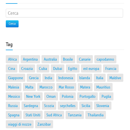
Cerca
Tag
Africa
Argentina
Australia
Brasile
Canarie
capodanno
Cina
Croazia
Cuba
Dubai
Egitto
est europa
Francia
Giappone
Grecia
India
Indonesia
Islanda
Italia
Maldive
Malesia
Malta
Marocco
Mar Rosso
Matera
Mauritius
Messico
New York
Oman
Polonia
Portogallo
Puglia
Russia
Sardegna
Scozia
seychelles
Sicilia
Slovenia
Spagna
Stati Uniti
Sud Africa
Tanzania
Thailandia
viaggi di nozze
Zanzibar