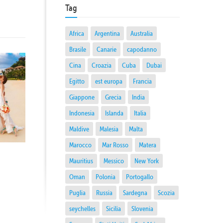
Tag
Africa
Argentina
Australia
Brasile
Canarie
capodanno
Cina
Croazia
Cuba
Dubai
Egitto
est europa
Francia
Giappone
Grecia
India
Indonesia
Islanda
Italia
Maldive
Malesia
Malta
Marocco
Mar Rosso
Matera
Mauritius
Messico
New York
Oman
Polonia
Portogallo
Puglia
Russia
Sardegna
Scozia
seychelles
Sicilia
Slovenia