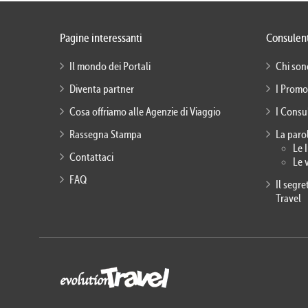
Pagine interessanti
Consulent
Il mondo dei Portali
Chi son
Diventa partner
I Promo
Cosa offriamo alle Agenzie di Viaggio
I Consu
Rassegna Stampa
La paro
Le 
Contattaci
Le 
FAQ
Il segr
Travel