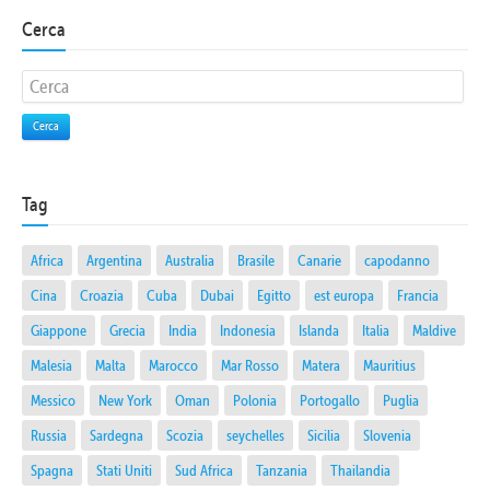
Cerca
Cerca
Tag
Africa
Argentina
Australia
Brasile
Canarie
capodanno
Cina
Croazia
Cuba
Dubai
Egitto
est europa
Francia
Giappone
Grecia
India
Indonesia
Islanda
Italia
Maldive
Malesia
Malta
Marocco
Mar Rosso
Matera
Mauritius
Messico
New York
Oman
Polonia
Portogallo
Puglia
Russia
Sardegna
Scozia
seychelles
Sicilia
Slovenia
Spagna
Stati Uniti
Sud Africa
Tanzania
Thailandia