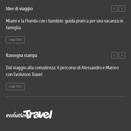
Idee di viaggio
Miami e la Florida con i bambini: guida pratica per una vacanza in
Via
famiglia
del
Leggi Tutto
Le
Rassegna stampa
Dal viaggio alla consulenza: il percorso di Alessandro e Matteo
Evo
con Evolution Travel
etn
Leggi Tutto
Le