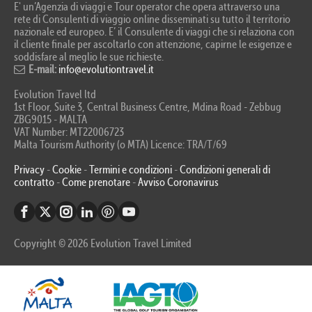
E' un’Agenzia di viaggi e Tour operator che opera attraverso una
rete di Consulenti di viaggio online disseminati su tutto il territorio
nazionale ed europeo. E’ il Consulente di viaggi che si relaziona con
il cliente finale per ascoltarlo con attenzione, capirne le esigenze e
soddisfare al meglio le sue richieste.
E-mail:
info@evolutiontravel.it
Evolution Travel ltd
1st Floor, Suite 3, Central Business Centre, Mdina Road - Zebbug
ZBG9015 - MALTA
VAT Number: MT22006723
Malta Tourism Authority (o MTA) Licence: TRA/T/69
Privacy
-
Cookie
-
Termini e condizioni
-
Condizioni generali di
contratto
-
Come prenotare
-
Avviso Coronavirus
Copyright © 2026 Evolution Travel Limited