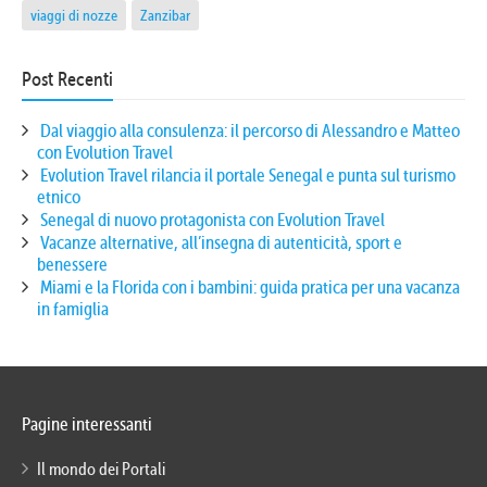
viaggi di nozze
Zanzibar
Post Recenti
Dal viaggio alla consulenza: il percorso di Alessandro e Matteo
con Evolution Travel
Evolution Travel rilancia il portale Senegal e punta sul turismo
etnico
Senegal di nuovo protagonista con Evolution Travel
Vacanze alternative, all’insegna di autenticità, sport e
benessere
Miami e la Florida con i bambini: guida pratica per una vacanza
in famiglia
Pagine interessanti
Il mondo dei Portali