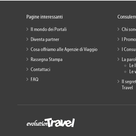
Pagine interessanti
Consulent
Il mondo dei Portali
Chi son
Diventa partner
I Promo
Cosa offriamo alle Agenzie di Viaggio
I Consu
Rassegna Stampa
La paro
Le 
Contattaci
Le 
FAQ
Il segr
Travel