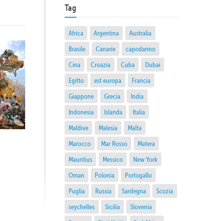
Tag
Africa
Argentina
Australia
Brasile
Canarie
capodanno
Cina
Croazia
Cuba
Dubai
Egitto
est europa
Francia
Giappone
Grecia
India
Indonesia
Islanda
Italia
Maldive
Malesia
Malta
Marocco
Mar Rosso
Matera
Mauritius
Messico
New York
Oman
Polonia
Portogallo
Puglia
Russia
Sardegna
Scozia
seychelles
Sicilia
Slovenia