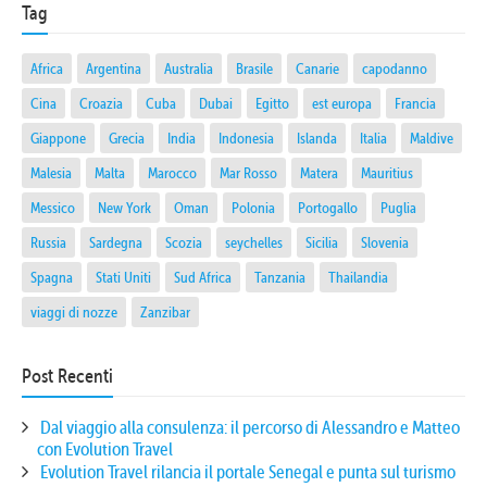
Tag
Africa
Argentina
Australia
Brasile
Canarie
capodanno
Cina
Croazia
Cuba
Dubai
Egitto
est europa
Francia
Giappone
Grecia
India
Indonesia
Islanda
Italia
Maldive
Malesia
Malta
Marocco
Mar Rosso
Matera
Mauritius
Messico
New York
Oman
Polonia
Portogallo
Puglia
Russia
Sardegna
Scozia
seychelles
Sicilia
Slovenia
Spagna
Stati Uniti
Sud Africa
Tanzania
Thailandia
viaggi di nozze
Zanzibar
Post Recenti
Dal viaggio alla consulenza: il percorso di Alessandro e Matteo
con Evolution Travel
Evolution Travel rilancia il portale Senegal e punta sul turismo