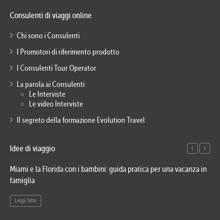
Consulenti di viaggi online
Chi sono i Consulenti
I Promotori di riferimento prodotto
I Consulenti Tour Operator
La parola ai Consulenti
Le Interviste
Le video Interviste
Il segreto della formazione Evolution Travel
Idee di viaggio
Miami e la Florida con i bambini: guida pratica per una vacanza in
Via
famiglia
del
Leggi Tutto
Le