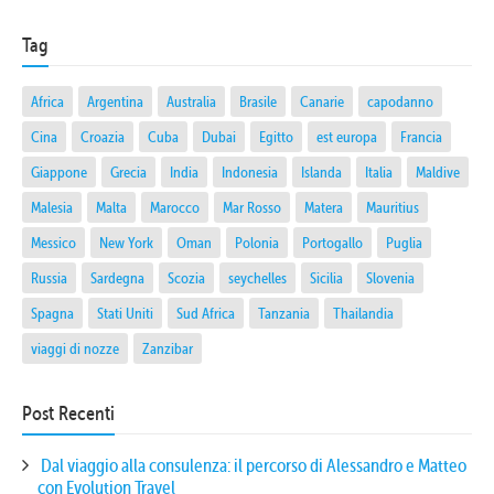
Tag
Africa
Argentina
Australia
Brasile
Canarie
capodanno
Cina
Croazia
Cuba
Dubai
Egitto
est europa
Francia
Giappone
Grecia
India
Indonesia
Islanda
Italia
Maldive
Malesia
Malta
Marocco
Mar Rosso
Matera
Mauritius
Messico
New York
Oman
Polonia
Portogallo
Puglia
Russia
Sardegna
Scozia
seychelles
Sicilia
Slovenia
Spagna
Stati Uniti
Sud Africa
Tanzania
Thailandia
viaggi di nozze
Zanzibar
Post Recenti
Dal viaggio alla consulenza: il percorso di Alessandro e Matteo
con Evolution Travel