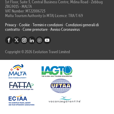
1st Floor, Suite 3, Central Business Centre, Mdina Road - Zebbug
ZBG9015 - MALTA
VAT Number: MT22006723
Malta Tourism Authority (o MTA) Licence: TRA/T/69
Privacy
-
Cookie
-
Termini e condizioni
-
Condizioni generali di
contratto
-
Come prenotare
-
Avviso Coronavirus
Copyright © 2026 Evolution Travel Limited